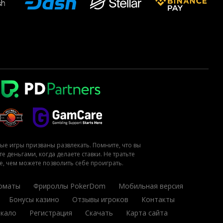
ые игры призваны развлекать. Помните, что вы
те деньгами, когда делаете ставки. Не тратьте
, чем можете позволить себе проиграть.
оматы
Фрироллы PokerDom
Мобильная версия
Бонусы казино
Отзывы игроков
Контакты
ркало
Регистрация
Скачать
Карта сайта