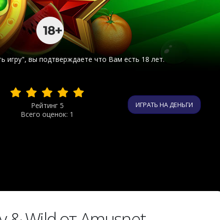
ь игру", вы подтверждаете что Вам есть 18 лет.
ИГРАТЬ НА ДЕНЬГИ
Рейтинг
5
Всего оценок:
1
y & Wild от Amusnet