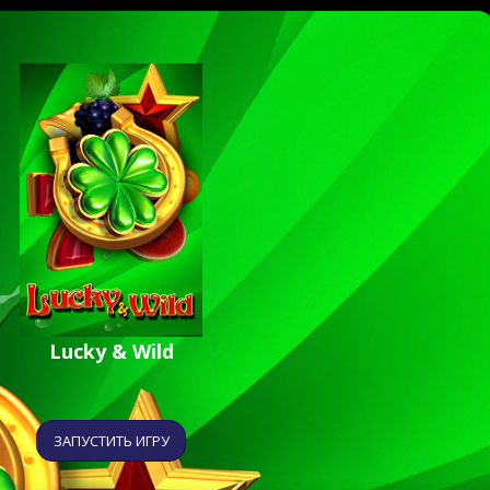
Lucky & Wild
ЗАПУСТИТЬ ИГРУ