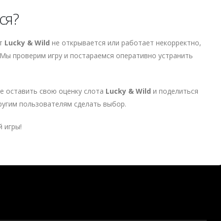
ся?
от
Lucky & Wild
не открывается или работает некорректно,
 Мы проверим игру и постараемся оперативно устранить
е оставить свою оценку слота
Lucky & Wild
и поделиться
угим пользователям сделать выбор.
 игры!