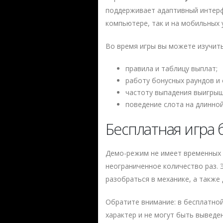
поддерживает адаптивный интерфе
компьютере, так и на мобильных 
Во время игры вы можете изучить
правила и таблицу выплат;
работу бонусных раундов и
частоту выпадения выигрыш
поведение слота на длинной
Бесплатная игра 
Демо-режим не имеет временных 
неограниченное количество раз. 
разобраться в механике, а также
Обратите внимание: в бесплатно
характер и не могут быть выведе