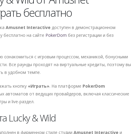
играть бесплатно
ика
Amusnet Interactive
доступен в демонстрационном
у бесплатно на сайте
PokerDom
без регистрации и без
ю ознакомиться с игровым процессом, механикой, бонусными
ти. Все раунды проходят на виртуальные кредиты, поэтому вы
ть в удобном темпе.
нажать кнопку
«Играть»
. На платформе
PokerDom
ых автоматов от ведущих провайдеров, включая классические
ры и live-раздел.
а Lucky & Wild
полнен в фирменном стиле студии
Amusnet Interactive
и