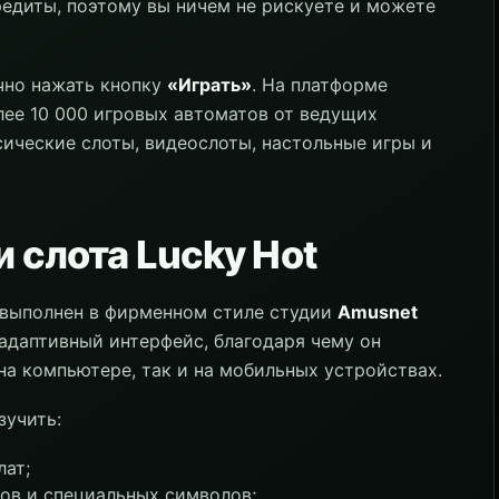
редиты, поэтому вы ничем не рискуете и можете
очно нажать кнопку
«Играть»
. На платформе
ее 10 000 игровых автоматов от ведущих
сические слоты, видеослоты, настольные игры и
 слота Lucky Hot
выполнен в фирменном стиле студии
Amusnet
даптивный интерфейс, благодаря чему он
на компьютере, так и на мобильных устройствах.
зучить:
лат;
ов и специальных символов;