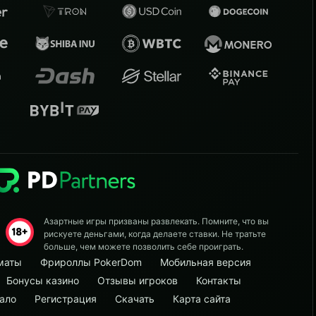
Азартные игры призваны развлекать. Помните, что вы
рискуете деньгами, когда делаете ставки. Не тратьте
больше, чем можете позволить себе проиграть.
маты
Фрироллы PokerDom
Мобильная версия
Бонусы казино
Отзывы игроков
Контакты
ало
Регистрация
Скачать
Карта сайта