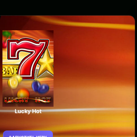
Lucky Hot