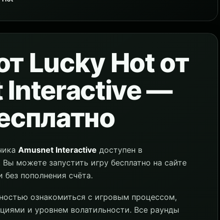
т Lucky Hot от
Interactive —
бесплатно
чика
Amusnet Interactive
доступен в
Вы можете запустить игру бесплатно на сайте
 без пополнения счёта.
ностью ознакомиться с игровым процессом,
циями и уровнем волатильности. Все раунды