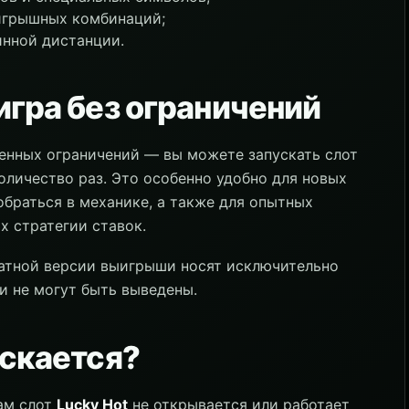
игрышных комбинаций;
инной дистанции.
игра без ограничений
нных ограничений — вы можете запускать слот
оличество раз. Это особенно удобно для новых
обраться в механике, а также для опытных
х стратегии ставок.
латной версии выигрыши носят исключительно
и не могут быть выведены.
ускается?
ам слот
Lucky Hot
не открывается или работает