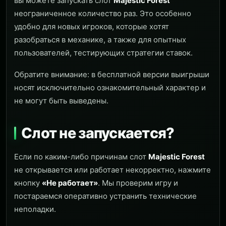
вы можете запускать слот
Majestic Forest
неограниченное количество раз. Это особенно
удобно для новых игроков, которые хотят
разобраться в механике, а также для опытных
пользователей, тестирующих стратегии ставок.
Обратите внимание: в бесплатной версии выигрыши
носят исключительно ознакомительный характер и
не могут быть выведены.
Слот не запускается?
Если по каким-либо причинам слот
Majestic Forest
не открывается или работает некорректно, нажмите
кнопку
«Не работает»
. Мы проверим игру и
постараемся оперативно устранить технические
неполадки.