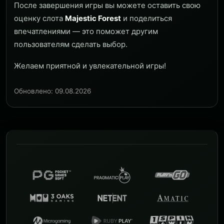
После завершения игры вы можете оставить свою
оценку слота
Majestic Forest
и поделиться
впечатлениями — это поможет другим
пользователям сделать выбор.
Желаем приятной и увлекательной игры!
Обновлено:
09.08.2026