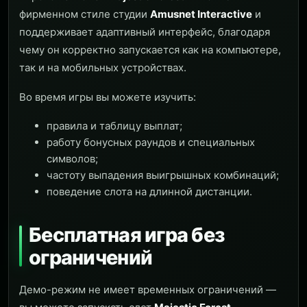
фирменном стиле студии
Amusnet Interactive
и
поддерживает адаптивный интерфейс, благодаря
чему он корректно запускается как на компьютере,
так и на мобильных устройствах.
Во время игры вы можете изучить:
правила и таблицу выплат;
работу бонусных раундов и специальных
символов;
частоту выпадения выигрышных комбинаций;
поведение слота на длинной дистанции.
Бесплатная игра без
ограничений
Демо-режим не имеет временных ограничений —