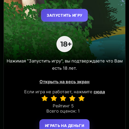
ЗАПУСТИТЬ ИГРУ
Нажимая "Запустить игру", вы подтверждаете что Вам
есть 18 лет.
Открыть на весь экран
Если игра не работает, нажмите
сюда
Рейтинг
5
Всего оценок:
1
ИГРАТЬ НА ДЕНЬГИ