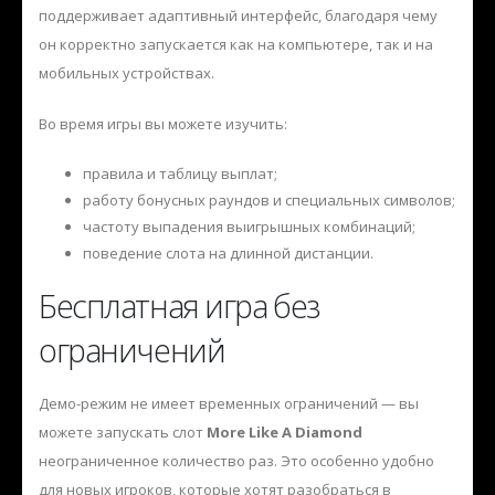
поддерживает адаптивный интерфейс, благодаря чему
он корректно запускается как на компьютере, так и на
мобильных устройствах.
Во время игры вы можете изучить:
правила и таблицу выплат;
работу бонусных раундов и специальных символов;
частоту выпадения выигрышных комбинаций;
поведение слота на длинной дистанции.
Бесплатная игра без
ограничений
Демо-режим не имеет временных ограничений — вы
можете запускать слот
More Like A Diamond
неограниченное количество раз. Это особенно удобно
для новых игроков, которые хотят разобраться в