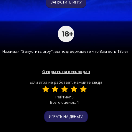
ЗАПУСТИТЬ ИГРУ
Нажимая "Запустить игру", вы подтверждаете что Вам есть 18 лет.
Открыть на весь экран
Если игра не работает, нажмите
сюда
Рейтинг
5
Всего оценок:
1
ИГРАТЬ НА ДЕНЬГИ