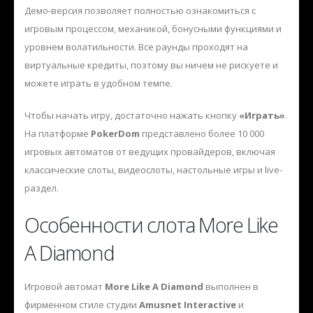
Демо-версия позволяет полностью ознакомиться с
игровым процессом, механикой, бонусными функциями и
уровнем волатильности. Все раунды проходят на
виртуальные кредиты, поэтому вы ничем не рискуете и
можете играть в удобном темпе.
Чтобы начать игру, достаточно нажать кнопку
«Играть»
.
На платформе
PokerDom
представлено более 10 000
игровых автоматов от ведущих провайдеров, включая
классические слоты, видеослоты, настольные игры и live-
раздел.
Особенности слота More Like
A Diamond
Игровой автомат
More Like A Diamond
выполнен в
фирменном стиле студии
Amusnet Interactive
и