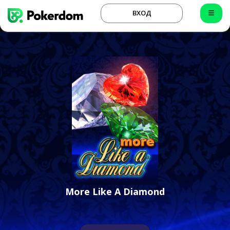
ВХОД
More Like A Diamond