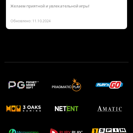
Желаем приятной и увлекательной игры!
Обновлено:
11.10.2024