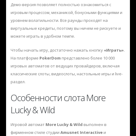
Демо-версия позволяет полностью ознакомиться с
игровым процессом, механикой, бонусными функциями и
уровнем волатильности. Все раунды проходят на
виртуальные кредиты, поэтому вы ничем не рискуете и
можете играть в удобном темпе.
Чтобы начать игру, достаточно нажать кнопку
«Играть»
.
На платформе
PokerDom
представлено более 10 000
игровых автоматов от ведущих провайдеров, включая
классические слоты, видеослоты, настольные игры и live-
раздел.
Особенности слота More
Lucky & Wild
Игровой автомат
More Lucky & Wild
выполнен в
фирменном стиле студии
Amusnet Interactive
и