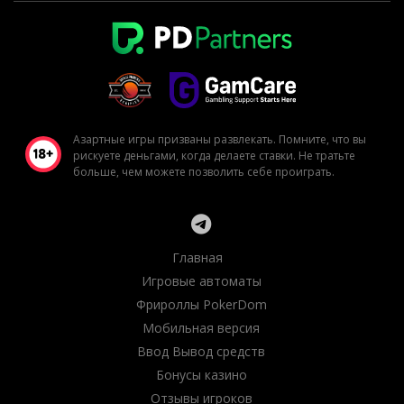
Азартные игры призваны развлекать. Помните, что вы
рискуете деньгами, когда делаете ставки. Не тратьте
больше, чем можете позволить себе проиграть.
Главная
Игровые автоматы
Фрироллы PokerDom
Мобильная версия
Ввод Вывод средств
Бонусы казино
Отзывы игроков