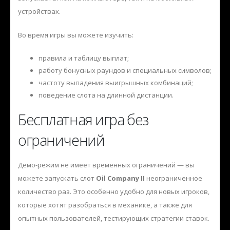
устройствах.
Во время игры вы можете изучить:
правила и таблицу выплат;
работу бонусных раундов и специальных символов;
частоту выпадения выигрышных комбинаций;
поведение слота на длинной дистанции.
Бесплатная игра без
ограничений
Демо-режим не имеет временных ограничений — вы
можете запускать слот
Oil Company II
неограниченное
количество раз. Это особенно удобно для новых игроков,
которые хотят разобраться в механике, а также для
опытных пользователей, тестирующих стратегии ставок.