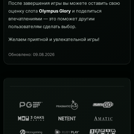
После завершения игры вы можете оставить свою
оценку слота
Olympus Glory
и поделиться
впечатлениями — это поможет другим
пользователям сделать выбор.
Желаем приятной и увлекательной игры!
Обновлено:
09.08.2026