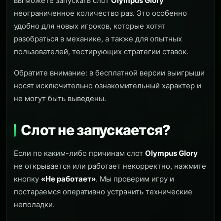
вы можете запускать слот
Olympus Glory
неограниченное количество раз. Это особенно
удобно для новых игроков, которые хотят
разобраться в механике, а также для опытных
пользователей, тестирующих стратегии ставок.
Обратите внимание: в бесплатной версии выигрыши
носят исключительно ознакомительный характер и
не могут быть выведены.
Слот не запускается?
Если по каким-либо причинам слот
Olympus Glory
не открывается или работает некорректно, нажмите
кнопку
«Не работает»
. Мы проверим игру и
постараемся оперативно устранить технические
неполадки.