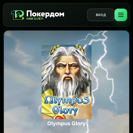
ВХОД
Olympus Glory