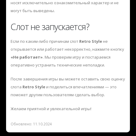
носят исключительно ознакомительный характер и не
могут быть выведены.
Слот не запускается?
Если по каким-либо причинам слот
Retro Style
не
открывается или работает некорректно, нажмите кнопку
«Не работает»
. Мы проверим игру и постараемся
оперативно устранить технические неполадки.
После завершения игры вы можете оставить свою оценку
слота
Retro Style
и поделиться впечатлениями — это
поможет другим пользователям сделать выбор.
Желаем приятной и увлекательной игры!
Обновлено:
11.10.2024