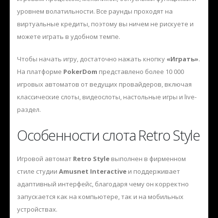
уровнем волатильности. Все раунды проходят на
виртуальные кредиты, поэтому вы ничем не рискуете и
можете играть в удобном темпе.
Чтобы начать игру, достаточно нажать кнопку
«Играть»
.
На платформе
PokerDom
представлено более 10 000
игровых автоматов от ведущих провайдеров, включая
классические слоты, видеослоты, настольные игры и live-
раздел.
Особенности слота Retro Style
Игровой автомат
Retro Style
выполнен в фирменном
стиле студии
Amusnet Interactive
и поддерживает
адаптивный интерфейс, благодаря чему он корректно
запускается как на компьютере, так и на мобильных
устройствах.