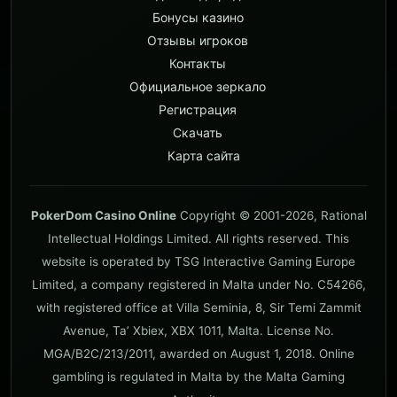
Бонусы казино
Отзывы игроков
Контакты
Официальное зеркало
Регистрация
Скачать
Карта сайта
PokerDom Casino Online
Copyright © 2001-2026, Rational
Intellectual Holdings Limited. All rights reserved. This
website is operated by TSG Interactive Gaming Europe
Limited, a company registered in Malta under No. C54266,
with registered office at Villa Seminia, 8, Sir Temi Zammit
Avenue, Ta’ Xbiex, XBX 1011, Malta. License No.
MGA/B2C/213/2011, awarded on August 1, 2018. Online
gambling is regulated in Malta by the Malta Gaming