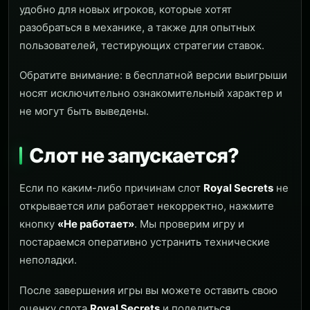
удобно для новых игроков, которые хотят
разобраться в механике, а также для опытных
пользователей, тестирующих стратегии ставок.
Обратите внимание: в бесплатной версии выигрыши
носят исключительно ознакомительный характер и
не могут быть выведены.
Слот не запускается?
Если по каким-либо причинам слот
Royal Secrets
не
открывается или работает некорректно, нажмите
кнопку
«Не работает»
. Мы проверим игру и
постараемся оперативно устранить технические
неполадки.
После завершения игры вы можете оставить свою
оценку слота
Royal Secrets
и поделиться