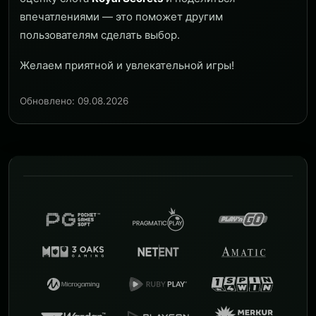
впечатлениями — это поможет другим
пользователям сделать выбор.
Желаем приятной и увлекательной игры!
Обновлено:
09.08.2026