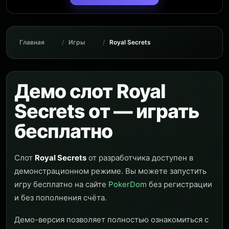
Главная
Игры
Royal Secrets
Демо слот Royal
Secrets от — играть
бесплатно
Слот
Royal Secrets
от разработчика
доступен в
демонстрационном режиме. Вы можете запустить
игру бесплатно на сайте
PokerDom
без регистрации
и без пополнения счёта.
Демо-версия позволяет полностью ознакомиться с