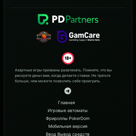
Азартные игры призваны развлекать. Помните, что вы
рискуете деньгами, когда делаете ставки. Не тратьте
больше, чем можете позволить себе проиграть.
Главная
Игровые автоматы
Фрироллы PokerDom
Мобильная версия
Ввод Вывод средств