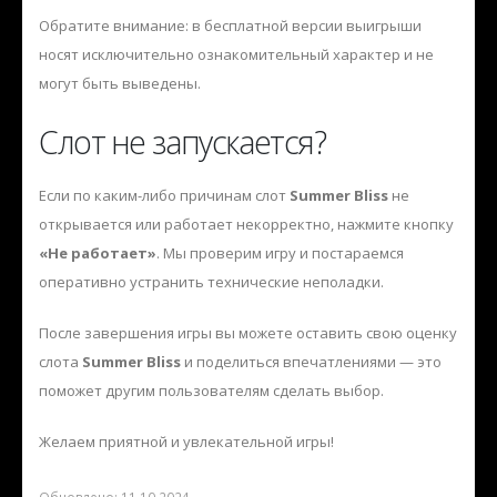
Обратите внимание: в бесплатной версии выигрыши
носят исключительно ознакомительный характер и не
могут быть выведены.
Слот не запускается?
Если по каким-либо причинам слот
Summer Bliss
не
открывается или работает некорректно, нажмите кнопку
«Не работает»
. Мы проверим игру и постараемся
оперативно устранить технические неполадки.
После завершения игры вы можете оставить свою оценку
слота
Summer Bliss
и поделиться впечатлениями — это
поможет другим пользователям сделать выбор.
Желаем приятной и увлекательной игры!
Обновлено:
11.10.2024