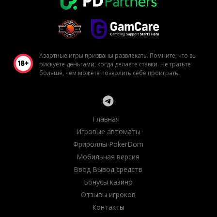
Азартные игры призваны развлекать. Помните, что вы
рискуете деньгами, когда делаете ставки. Не тратьте
больше, чем можете позволить себе проиграть.
Главная
Игровые автоматы
Фрироллы PokerDom
Мобильная версия
Ввод Вывод средств
Бонусы казино
Отзывы игроков
Контакты