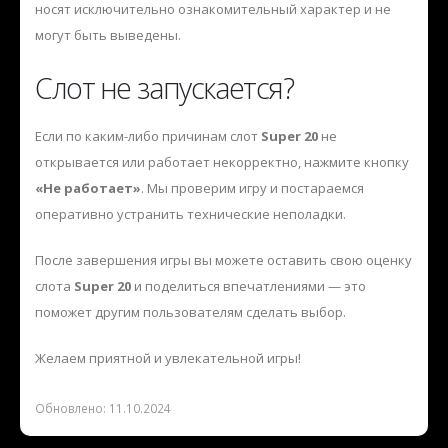
носят исключительно ознакомительный характер и не
могут быть выведены.
Слот не запускается?
Если по каким-либо причинам слот
Super 20
не
открывается или работает некорректно, нажмите кнопку
«Не работает»
. Мы проверим игру и постараемся
оперативно устранить технические неполадки.
После завершения игры вы можете оставить свою оценку
слота
Super 20
и поделиться впечатлениями — это
поможет другим пользователям сделать выбор.
Желаем приятной и увлекательной игры!
Обновлено:
11.10.2024