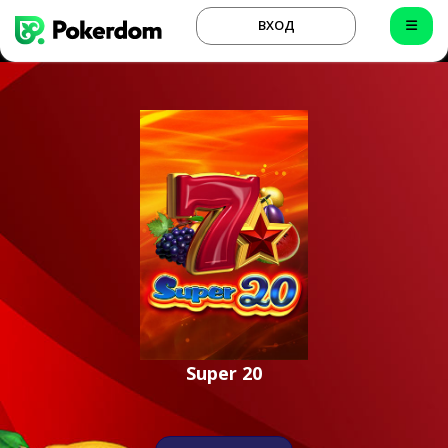
ВХОД
Super 20