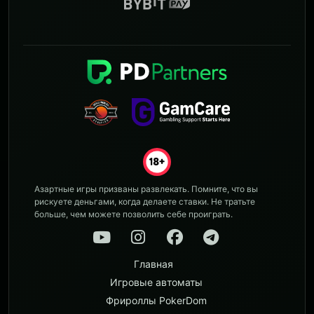
Азартные игры призваны развлекать. Помните, что вы
рискуете деньгами, когда делаете ставки. Не тратьте
больше, чем можете позволить себе проиграть.
Главная
Игровые автоматы
Фрироллы PokerDom