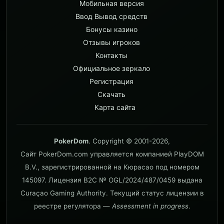
Мобильная версия
Ввод Вывод средств
Бонусы казино
Отзывы игроков
Контакты
Официальное зеркало
Регистрация
Скачать
Карта сайта
PokerDom
. Copyright © 2001-2026,
Сайт PokerDom.com управляется компанией PlayDOM
B.V., зарегистрированной на Кюрасао под номером
145097. Лицензия B2C № OGL/2024/487/0459 выдана
Curaçao Gaming Authority. Текущий статус лицензии в
реестре регулятора —
Assessment in progress
.