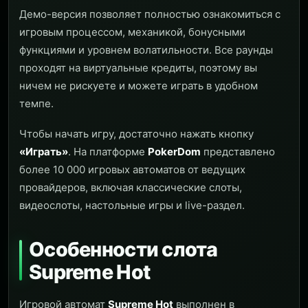
Демо-версия позволяет полностью ознакомиться с
игровым процессом, механикой, бонусными
функциями и уровнем волатильности. Все раунды
проходят на виртуальные кредиты, поэтому вы
ничем не рискуете и можете играть в удобном
темпе.
Чтобы начать игру, достаточно нажать кнопку
«Играть»
. На платформе
PokerDom
представлено
более 10 000 игровых автоматов от ведущих
провайдеров, включая классические слоты,
видеослоты, настольные игры и live-раздел.
Особенности слота
Supreme Hot
Игровой автомат
Supreme Hot
выполнен в