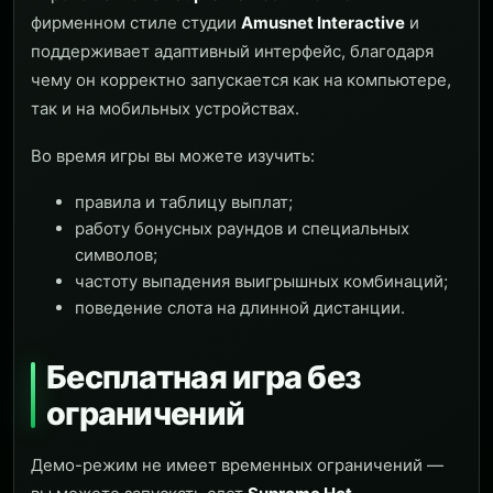
фирменном стиле студии
Amusnet Interactive
и
поддерживает адаптивный интерфейс, благодаря
чему он корректно запускается как на компьютере,
так и на мобильных устройствах.
Во время игры вы можете изучить:
правила и таблицу выплат;
работу бонусных раундов и специальных
символов;
частоту выпадения выигрышных комбинаций;
поведение слота на длинной дистанции.
Бесплатная игра без
ограничений
Демо-режим не имеет временных ограничений —