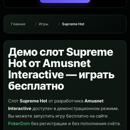
Главная
Игры
Supreme Hot
Демо слот Supreme
Hot от Amusnet
Interactive — играть
бесплатно
Слот
Supreme Hot
от разработчика
Amusnet
Interactive
доступен в демонстрационном режиме.
Вы можете запустить игру бесплатно на сайте
PokerDom
без регистрации и без пополнения счёта.