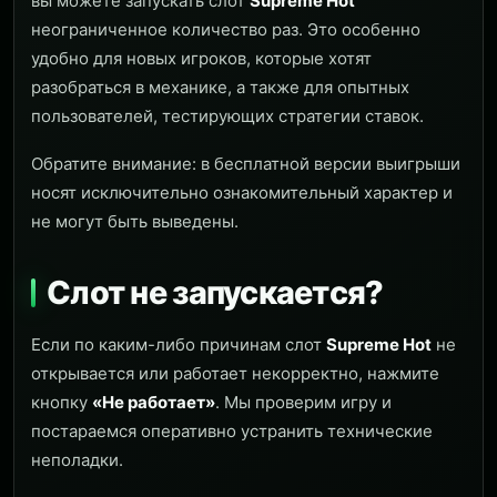
вы можете запускать слот
Supreme Hot
неограниченное количество раз. Это особенно
удобно для новых игроков, которые хотят
разобраться в механике, а также для опытных
пользователей, тестирующих стратегии ставок.
Обратите внимание: в бесплатной версии выигрыши
носят исключительно ознакомительный характер и
не могут быть выведены.
Слот не запускается?
Если по каким-либо причинам слот
Supreme Hot
не
открывается или работает некорректно, нажмите
кнопку
«Не работает»
. Мы проверим игру и
постараемся оперативно устранить технические
неполадки.