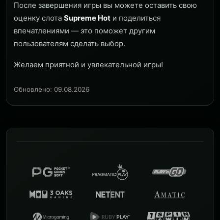
После завершения игры вы можете оставить свою
оценку слота
Supreme Hot
и поделиться
впечатлениями — это поможет другим
пользователям сделать выбор.
Желаем приятной и увлекательной игры!
Обновлено:
09.08.2026