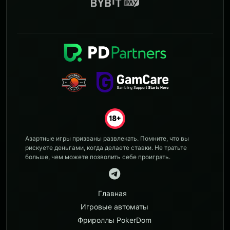
Азартные игры призваны развлекать. Помните, что вы
рискуете деньгами, когда делаете ставки. Не тратьте
больше, чем можете позволить себе проиграть.
Главная
Игровые автоматы
Фрироллы PokerDom