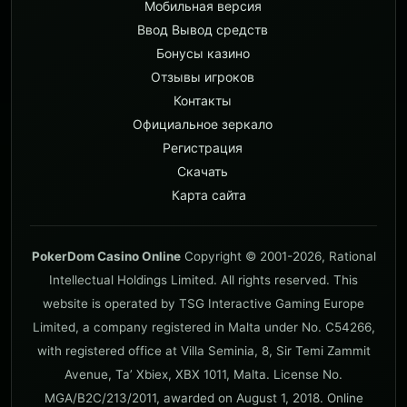
Мобильная версия
Ввод Вывод средств
Бонусы казино
Отзывы игроков
Контакты
Официальное зеркало
Регистрация
Скачать
Карта сайта
PokerDom Casino Online
Copyright © 2001-2026, Rational
Intellectual Holdings Limited. All rights reserved. This
website is operated by TSG Interactive Gaming Europe
Limited, a company registered in Malta under No. C54266,
with registered office at Villa Seminia, 8, Sir Temi Zammit
Avenue, Ta’ Xbiex, XBX 1011, Malta. License No.
MGA/B2C/213/2011, awarded on August 1, 2018. Online