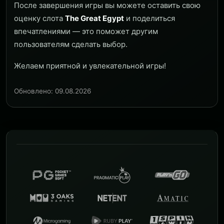
После завершения игры вы можете оставить свою
оценку слота
The Great Egypt
и поделиться
впечатлениями — это поможет другим
пользователям сделать выбор.
Желаем приятной и увлекательной игры!
Обновлено:
09.08.2026