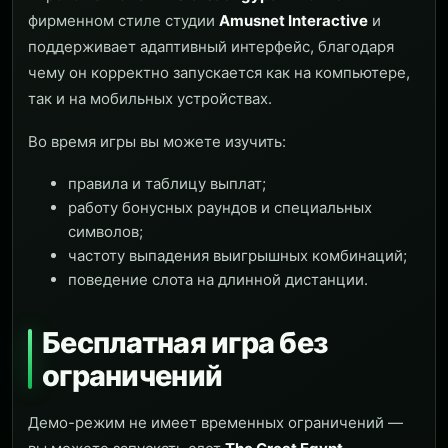
фирменном стиле студии
Amusnet Interactive
и
поддерживает адаптивный интерфейс, благодаря
чему он корректно запускается как на компьютере,
так и на мобильных устройствах.
Во время игры вы можете изучить:
правила и таблицу выплат;
работу бонусных раундов и специальных
символов;
частоту выпадения выигрышных комбинаций;
поведение слота на длинной дистанции.
Бесплатная игра без
ограничений
Демо-режим не имеет временных ограничений —