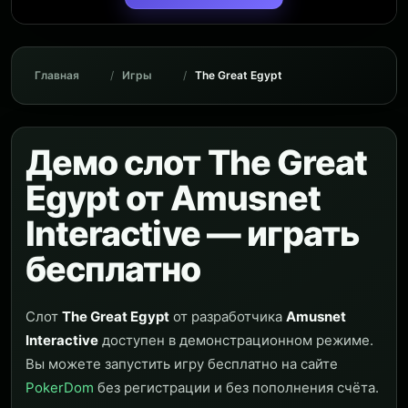
Главная
Игры
The Great Egypt
Демо слот The Great
Egypt от Amusnet
Interactive — играть
бесплатно
Слот
The Great Egypt
от разработчика
Amusnet
Interactive
доступен в демонстрационном режиме.
Вы можете запустить игру бесплатно на сайте
PokerDom
без регистрации и без пополнения счёта.