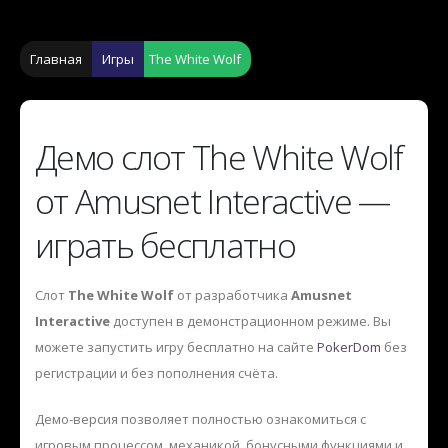
Главная
Игры
The White Wolf
Демо слот The White Wolf
от Amusnet Interactive —
играть бесплатно
Слот
The White Wolf
от разработчика
Amusnet
Interactive
доступен в демонстрационном режиме. Вы
можете запустить игру бесплатно на сайте
PokerDom
без
регистрации и без пополнения счёта.
Демо-версия позволяет полностью ознакомиться с
игровым процессом, механикой, бонусными функциями и