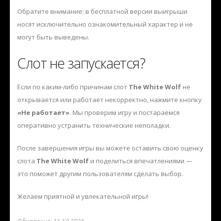
Обратите внимание: в бесплатной версии выигрыши
носят исключительно ознакомительный характер и не
могут быть выведены.
Слот не запускается?
Если по каким-либо причинам слот
The White Wolf
не
открывается или работает некорректно, нажмите кнопку
«Не работает»
. Мы проверим игру и постараемся
оперативно устранить технические неполадки.
После завершения игры вы можете оставить свою оценку
слота
The White Wolf
и поделиться впечатлениями —
это поможет другим пользователям сделать выбор.
Желаем приятной и увлекательной игры!
Обновлено:
11.10.2024