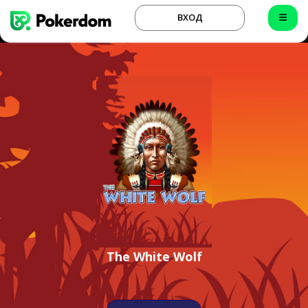
ВХОД
The White Wolf