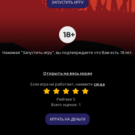
ЗАПУСТИТЬ ИГРУ
Нажимая "Запустить игру", вы подтверждаете что Вам есть 18 лет.
Открыть на весь экран
Если игра не работает, нажмите
сюда
Рейтинг
5
Всего оценок:
1
ИГРАТЬ НА ДЕНЬГИ