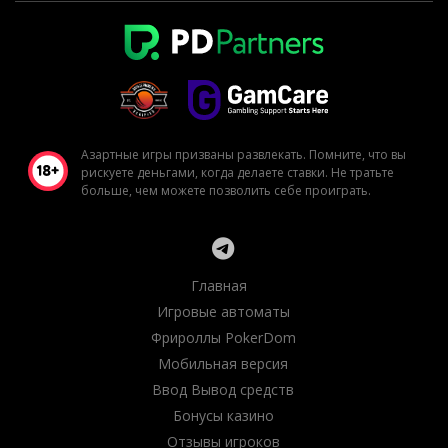
Азартные игры призваны развлекать. Помните, что вы
рискуете деньгами, когда делаете ставки. Не тратьте
больше, чем можете позволить себе проиграть.
Главная
Игровые автоматы
Фрироллы PokerDom
Мобильная версия
Ввод Вывод средств
Бонусы казино
Отзывы игроков