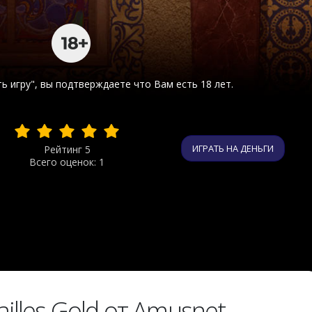
ь игру", вы подтверждаете что Вам есть 18 лет.
ИГРАТЬ НА ДЕНЬГИ
Рейтинг
5
Всего оценок:
1
illes Gold от Amusnet