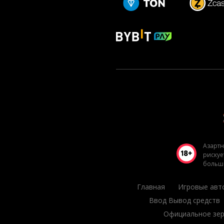
Азартн
рискуе
больше
Главная
Игровые авт
Ввод Вывод средств
Официальное зе