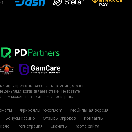
ые игры призваны развлекать. Помните, что вы
те деньгами, когда делаете ставки. Не тратьте
, чем можете позволить себе проиграть.
оматы
Фрироллы PokerDom
Мобильная версия
Бонусы казино
Отзывы игроков
Контакты
ркало
Регистрация
Скачать
Карта сайта