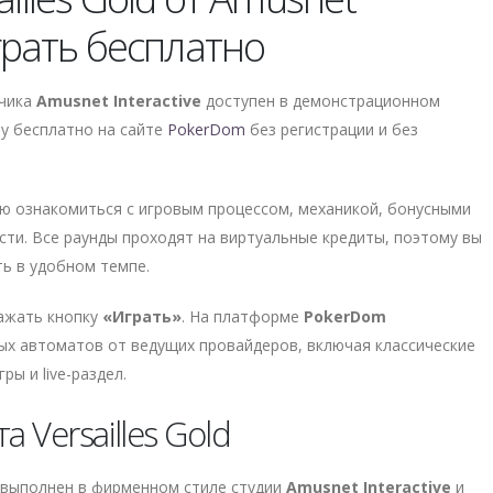
играть бесплатно
чика
Amusnet Interactive
доступен в демонстрационном
у бесплатно на сайте
PokerDom
без регистрации и без
ю ознакомиться с игровым процессом, механикой, бонусными
ти. Все раунды проходят на виртуальные кредиты, поэтому вы
ть в удобном темпе.
нажать кнопку
«Играть»
. На платформе
PokerDom
ых автоматов от ведущих провайдеров, включая классические
ры и live-раздел.
 Versailles Gold
выполнен в фирменном стиле студии
Amusnet Interactive
и