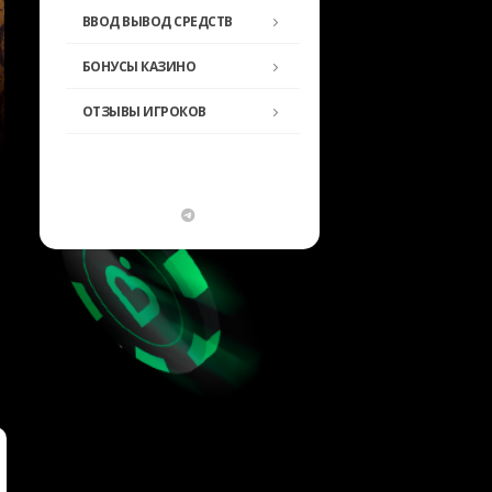
ВВОД ВЫВОД СРЕДСТВ
БОНУСЫ КАЗИНО
ОТЗЫВЫ ИГРОКОВ
КОНТАКТЫ