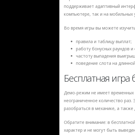
поддерживает адаптивный интерфе
компьютере, так и на мобильных 
Во время игры вы можете изучить
правила и таблицу выплат;
работу бонусных раундов и
частоту выпадения выигрыш
поведение слота на длинной
Бесплатная игра 
Демо-режим не имеет временных 
неограниченное количество раз. 
разобраться в механике, а также
Обратите внимание: в бесплатно
характер и не могут быть выведе