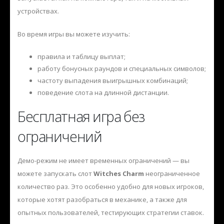
устройствах.
Во время игры вы можете изучить:
правила и таблицу выплат;
работу бонусных раундов и специальных символов;
частоту выпадения выигрышных комбинаций;
поведение слота на длинной дистанции.
Бесплатная игра без
ограничений
Демо-режим не имеет временных ограничений — вы
можете запускать слот
Witches Charm
неограниченное
количество раз. Это особенно удобно для новых игроков,
которые хотят разобраться в механике, а также для
опытных пользователей, тестирующих стратегии ставок.