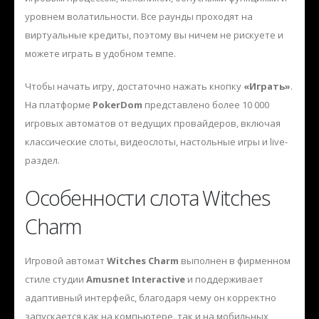
уровнем волатильности. Все раунды проходят на
виртуальные кредиты, поэтому вы ничем не рискуете и
можете играть в удобном темпе.
Чтобы начать игру, достаточно нажать кнопку
«Играть»
.
На платформе
PokerDom
представлено более 10 000
игровых автоматов от ведущих провайдеров, включая
классические слоты, видеослоты, настольные игры и live-
раздел.
Особенности слота Witches
Charm
Игровой автомат
Witches Charm
выполнен в фирменном
стиле студии
Amusnet Interactive
и поддерживает
адаптивный интерфейс, благодаря чему он корректно
запускается как на компьютере, так и на мобильных