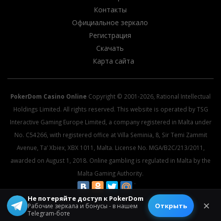
Контакты
Официальное зеркало
Регистрация
Скачать
Карта сайта
PokerDom Casino Online
Copyright © 2001-2026, Rational Intellectual
Holdings Limited. All rights reserved. This website is operated by TSG
Interactive Gaming Europe Limited, a company registered in Malta under
No. C54266, with registered office at Villa Seminia, 8, Sir Temi Zammit
Avenue, Ta’ Xbiex, XBX 1011, Malta. License No. MGA/B2C/213/2011,
awarded on August 1, 2018. Online gambling is regulated in Malta by the
Malta Gaming Authority.
Не потеряйте доступ к PokerDom
© 2026 All rights reserved.
✕
Открыть
Рабочие зеркала и бонусы - в нашем
Telegram-боте