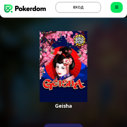
ВХОД
Geisha