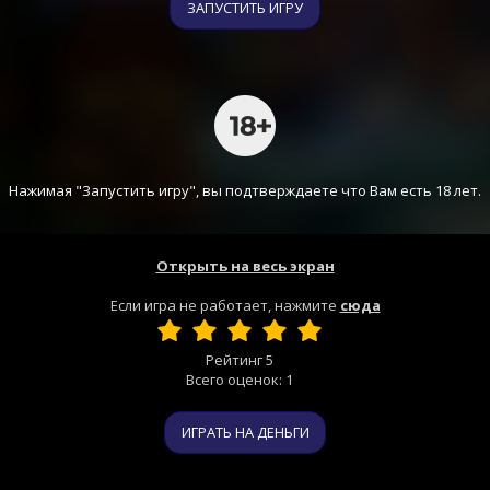
ЗАПУСТИТЬ ИГРУ
Нажимая "Запустить игру", вы подтверждаете что Вам есть 18 лет.
Открыть на весь экран
Если игра не работает, нажмите
сюда
Рейтинг
5
Всего оценок:
1
ИГРАТЬ НА ДЕНЬГИ