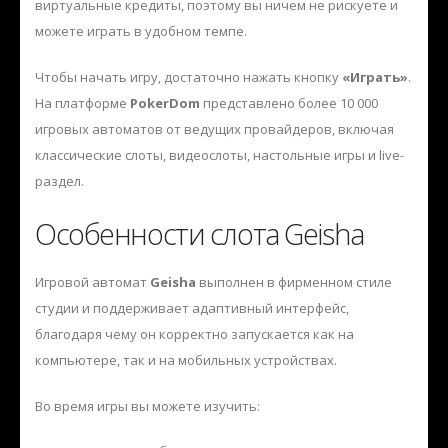
виртуальные кредиты, поэтому вы ничем не рискуете и
можете играть в удобном темпе.
Чтобы начать игру, достаточно нажать кнопку
«Играть»
.
На платформе
PokerDom
представлено более 10 000
игровых автоматов от ведущих провайдеров, включая
классические слоты, видеослоты, настольные игры и live-
раздел.
Особенности слота Geisha
Игровой автомат
Geisha
выполнен в фирменном стиле
студии
и поддерживает адаптивный интерфейс,
благодаря чему он корректно запускается как на
компьютере, так и на мобильных устройствах.
Во время игры вы можете изучить: