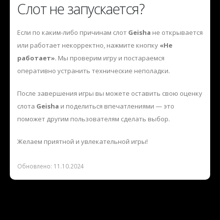
Слот не запускается?
Если по каким-либо причинам слот
Geisha
не открывается
или работает некорректно, нажмите кнопку
«Не
работает»
. Мы проверим игру и постараемся
оперативно устранить технические неполадки.
После завершения игры вы можете оставить свою оценку
слота
Geisha
и поделиться впечатлениями — это
поможет другим пользователям сделать выбор.
Желаем приятной и увлекательной игры!
Обновлено:
11.10.2024