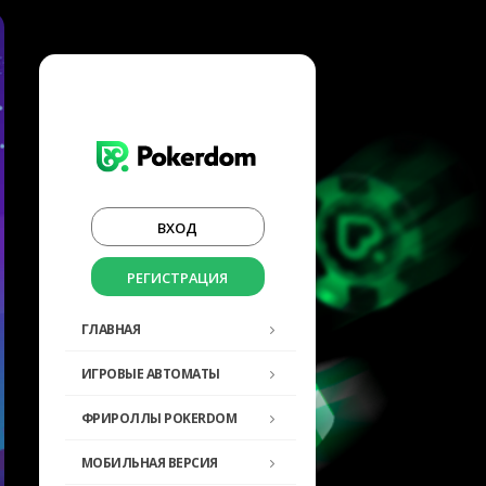
ВХОД
РЕГИСТРАЦИЯ
ГЛАВНАЯ
ИГРОВЫЕ АВТОМАТЫ
ФРИРОЛЛЫ POKERDOM
МОБИЛЬНАЯ ВЕРСИЯ