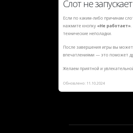
Слот не запускает
Если по каким-либо причинам сл
нажмите кнопку
«Не работает»
.
технические неполадки.
После завершения игры вы может
впечатлениями — это поможет др
Желаем приятной и увлекательной
Обновлено:
11.10.2024