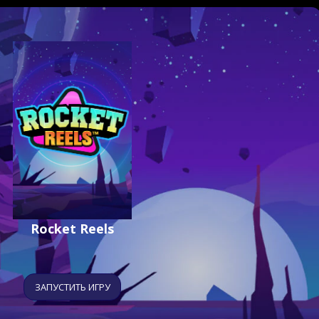
Rocket Reels
ЗАПУСТИТЬ ИГРУ