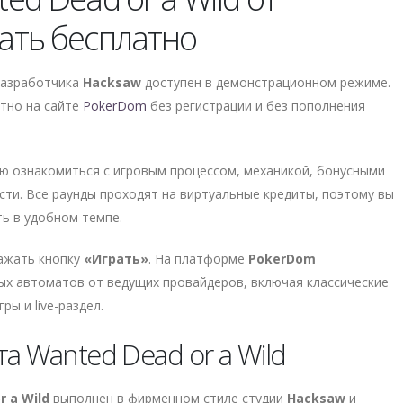
ать бесплатно
разработчика
Hacksaw
доступен в демонстрационном режиме.
атно на сайте
PokerDom
без регистрации и без пополнения
ю ознакомиться с игровым процессом, механикой, бонусными
ти. Все раунды проходят на виртуальные кредиты, поэтому вы
ть в удобном темпе.
нажать кнопку
«Играть»
. На платформе
PokerDom
ых автоматов от ведущих провайдеров, включая классические
ры и live-раздел.
а Wanted Dead or a Wild
 a Wild
выполнен в фирменном стиле студии
Hacksaw
и