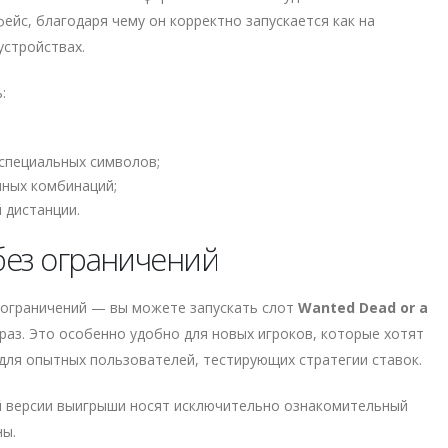
йс, благодаря чему он корректно запускается как на
устройствах.
:
 специальных символов;
ных комбинаций;
 дистанции.
без ограничений
ограничений — вы можете запускать слот
Wanted Dead or a
аз. Это особенно удобно для новых игроков, которые хотят
 для опытных пользователей, тестирующих стратегии ставок.
й версии выигрыши носят исключительно ознакомительный
ны.