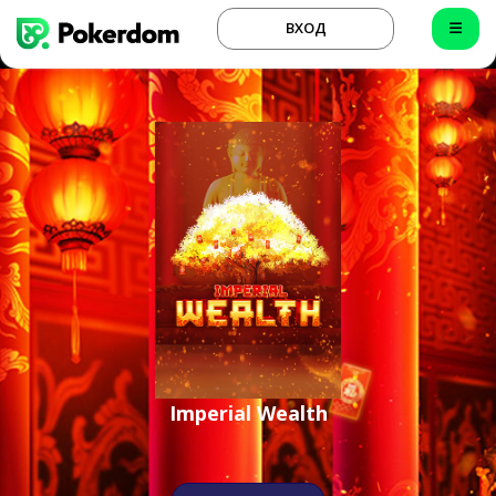
ВХОД
Imperial Wealth