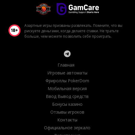
Азартные игры призваны развлекать. Помните, что вы
рискуете деньгами, когда делаете ставки. Не тратьте
больше, чем можете позволить себе проиграть.
Главная
Игровые автоматы
Фрироллы PokerDom
Мобильная версия
Ввод Вывод средств
Бонусы казино
Отзывы игроков
Контакты
Официальное зеркало