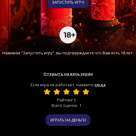
ЗАПУСТИТЬ ИГРУ
Нажимая "Запустить игру", вы подтверждаете что Вам есть 18 лет.
Открыть на весь экран
Если игра не работает, нажмите
сюда
Рейтинг
5
Всего оценок:
1
ИГРАТЬ НА ДЕНЬГИ