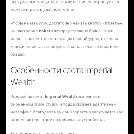
виртуальные кредиты, поэтому вы ничем не рискуете и
можете играть в удобном темпе.
Чтобы начать игру, достаточно нажать кнопку
«Играть»
.
На платформе
PokerDom
представлено более 10 000
игровых автоматов от ведущих провайдеров, включая
классические слоты, видеослоты, настольные игры и live-
раздел.
Особенности слота Imperial
Wealth
Игровой автомат
Imperial Wealth
выполнен в
фирменном стиле студии
и поддерживает адаптивный
интерфейс, благодаря чему он корректно запускается как
на компьютере, так и на мобильных устройствах.
Во время игры вы можете изучить: