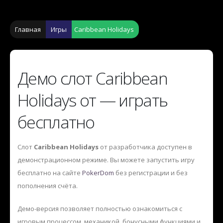
Главная
Игры
Caribbean Holidays
Демо слот Caribbean
Holidays от — играть
бесплатно
Слот
Caribbean Holidays
от разработчика
доступен в
демонстрационном режиме. Вы можете запустить игру
бесплатно на сайте
PokerDom
без регистрации и без
пополнения счёта.
Демо-версия позволяет полностью ознакомиться с
игровым процессом, механикой, бонусными функциями и