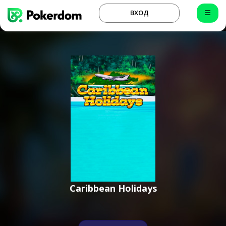
ВХОД
Caribbean Holidays