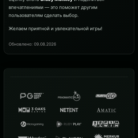
впечатлениями — это поможет другим
пользователям сделать выбор.
Желаем приятной и увлекательной игры!
Обновлено:
09.08.2026