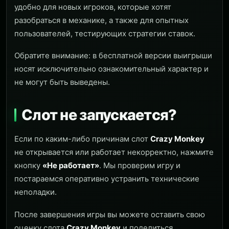
удобно для новых игроков, которые хотят
разобраться в механике, а также для опытных
пользователей, тестирующих стратегии ставок.
Обратите внимание: в бесплатной версии выигрыши
носят исключительно ознакомительный характер и
не могут быть выведены.
Слот не запускается?
Если по каким-либо причинам слот
Crazy Monkey
не открывается или работает некорректно, нажмите
кнопку
«Не работает»
. Мы проверим игру и
постараемся оперативно устранить технические
неполадки.
После завершения игры вы можете оставить свою
оценку слота
Crazy Monkey
и поделиться