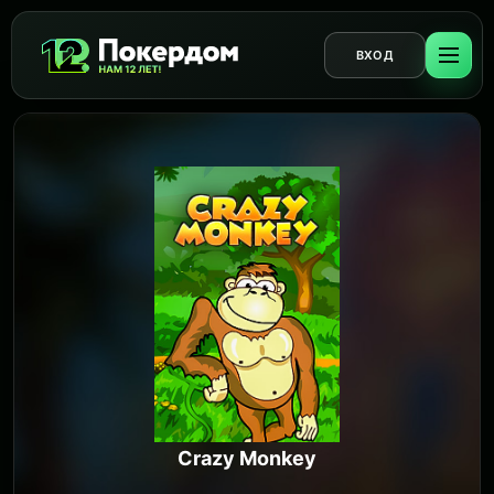
ВХОД
Crazy Monkey