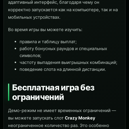
адаптивный интерфейс, благодаря чему он
корректно запускается как на компьютере, так и на
мобильных устройствах.
Во время игры вы можете изучить:
правила и таблицу выплат;
работу бонусных раундов и специальных
символов;
частоту выпадения выигрышных комбинаций;
поведение слота на длинной дистанции.
Бесплатная игра без
ограничений
Демо-режим не имеет временных ограничений —
вы можете запускать слот
Crazy Monkey
неограниченное количество раз. Это особенно