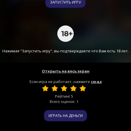
ЗАПУСТИТЬ ИГРУ
Нажимая "Запустить игру", вы подтверждаете что Вам есть 18 лет.
Открыть на весь экран
Если игра не работает, нажмите
сюда
Рейтинг
5
Всего оценок:
1
ИГРАТЬ НА ДЕНЬГИ