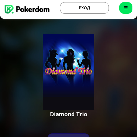
ВХОД
Diamond Trio