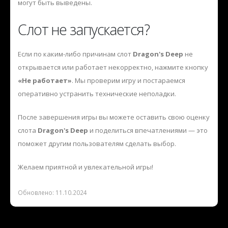
могут быть выведены.
Слот не запускается?
Если по каким-либо причинам слот
Dragon's Deep
не
открывается или работает некорректно, нажмите кнопку
«Не работает»
. Мы проверим игру и постараемся
оперативно устранить технические неполадки.
После завершения игры вы можете оставить свою оценку
слота
Dragon's Deep
и поделиться впечатлениями — это
поможет другим пользователям сделать выбор.
Желаем приятной и увлекательной игры!
Обновлено:
11.10.2024