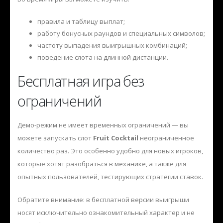
правила и таблицу выплат;
работу бонусных раундов и специальных символов;
частоту выпадения выигрышных комбинаций;
поведение слота на длинной дистанции.
Бесплатная игра без
ограничений
Демо-режим не имеет временных ограничений — вы
можете запускать слот
Fruit Cocktail
неограниченное
количество раз. Это особенно удобно для новых игроков,
которые хотят разобраться в механике, а также для
опытных пользователей, тестирующих стратегии ставок.
Обратите внимание: в бесплатной версии выигрыши
носят исключительно ознакомительный характер и не