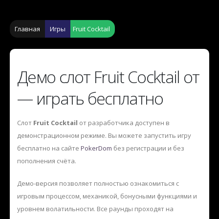
Главная
Игры
Fruit Cocktail
Демо слот Fruit Cocktail от
— играть бесплатно
Слот
Fruit Cocktail
от разработчика
доступен в
демонстрационном режиме. Вы можете запустить игру
бесплатно на сайте
PokerDom
без регистрации и без
пополнения счёта.
Демо-версия позволяет полностью ознакомиться с
игровым процессом, механикой, бонусными функциями и
уровнем волатильности. Все раунды проходят на