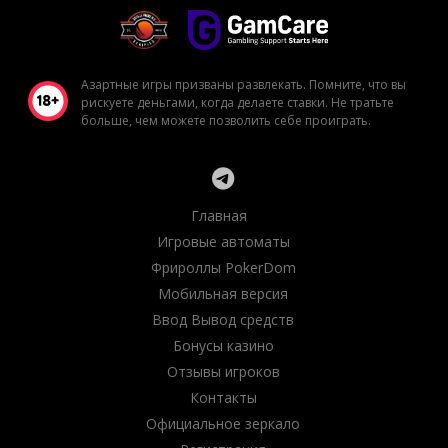
Азартные игры призваны развлекать. Помните, что вы
рискуете деньгами, когда делаете ставки. Не тратьте
больше, чем можете позволить себе проиграть.
Главная
Игровые автоматы
Фрироллы PokerDom
Мобильная версия
Ввод Вывод средств
Бонусы казино
Отзывы игроков
Контакты
Официальное зеркало