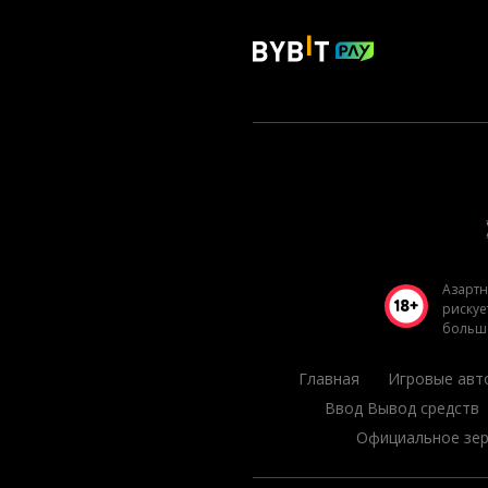
Азартн
рискуе
больше
Главная
Игровые авт
Ввод Вывод средств
Официальное зе