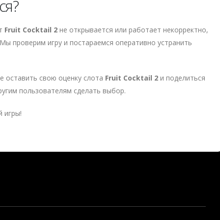
ся?
от
Fruit Cocktail 2
не открывается или работает некорректно,
 Мы проверим игру и постараемся оперативно устранить
е оставить свою оценку слота
Fruit Cocktail 2
и поделиться
угим пользователям сделать выбор.
 игры!