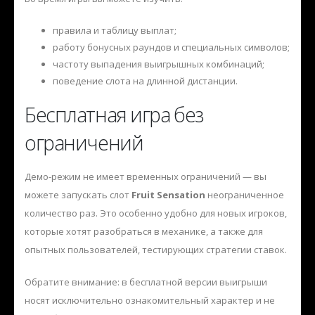
правила и таблицу выплат;
работу бонусных раундов и специальных символов;
частоту выпадения выигрышных комбинаций;
поведение слота на длинной дистанции.
Бесплатная игра без
ограничений
Демо-режим не имеет временных ограничений — вы
можете запускать слот
Fruit Sensation
неограниченное
количество раз. Это особенно удобно для новых игроков,
которые хотят разобраться в механике, а также для
опытных пользователей, тестирующих стратегии ставок.
Обратите внимание: в бесплатной версии выигрыши
носят исключительно ознакомительный характер и не