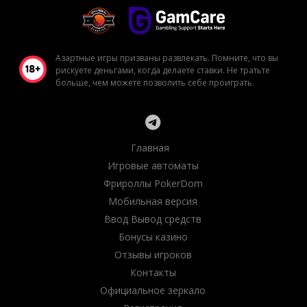
Азартные игры призваны развлекать. Помните, что вы
рискуете деньгами, когда делаете ставки. Не тратьте
больше, чем можете позволить себе проиграть.
Главная
Игровые автоматы
Фрироллы PokerDom
Мобильная версия
Ввод Вывод средств
Бонусы казино
Отзывы игроков
Контакты
Официальное зеркало