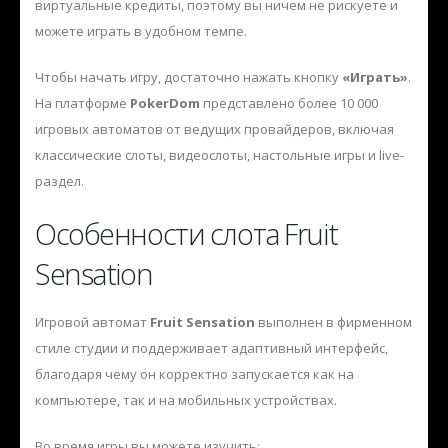
виртуальные кредиты, поэтому вы ничем не рискуете и
можете играть в удобном темпе.
Чтобы начать игру, достаточно нажать кнопку
«Играть»
.
На платформе
PokerDom
представлено более 10 000
игровых автоматов от ведущих провайдеров, включая
классические слоты, видеослоты, настольные игры и live-
раздел.
Особенности слота Fruit
Sensation
Игровой автомат
Fruit Sensation
выполнен в фирменном
стиле студии
и поддерживает адаптивный интерфейс,
благодаря чему он корректно запускается как на
компьютере, так и на мобильных устройствах.
Во время игры вы можете изучить: