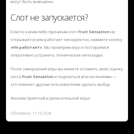
могут быть выведены.
Слот не запускается?
Если по каким-либо причинам слот
Fruit Sensation
не
открывается или работает некорректно, нажмите кнопку
«Не работает»
. Мы проверим игру и постараемся
оперативно устранить технические неполадки.
После завершения игры вы можете оставить свою оценку
слота
Fruit Sensation
и поделиться впечатлениями —
это поможет другим пользователям сделать выбор.
Желаем приятной и увлекательной игры!
Обновлено:
11.10.2024