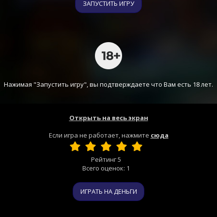
ЗАПУСТИТЬ ИГРУ
Нажимая "Запустить игру", вы подтверждаете что Вам есть 18 лет.
Открыть на весь экран
Если игра не работает, нажмите
сюда
Рейтинг
5
Всего оценок:
1
ИГРАТЬ НА ДЕНЬГИ