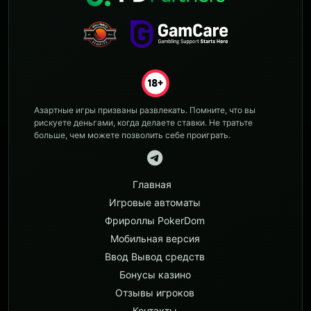
Азартные игры призваны развлекать. Помните, что вы
рискуете деньгами, когда делаете ставки. Не тратьте
больше, чем можете позволить себе проиграть.
Главная
Игровые автоматы
Фрироллы PokerDom
Мобильная версия
Ввод Вывод средств
Бонусы казино
Отзывы игроков
Контакты