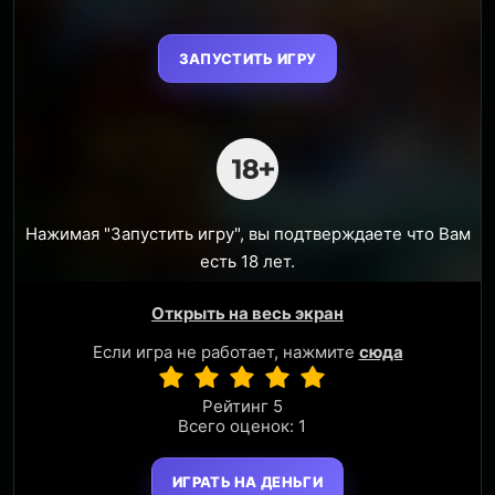
ЗАПУСТИТЬ ИГРУ
Нажимая "Запустить игру", вы подтверждаете что Вам
есть 18 лет.
Открыть на весь экран
Если игра не работает, нажмите
сюда
Рейтинг
5
Всего оценок:
1
ИГРАТЬ НА ДЕНЬГИ