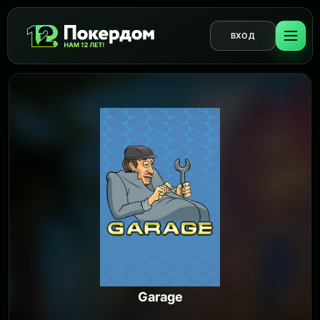
ВХОД
Garage