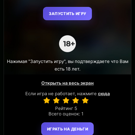
ЗАПУСТИТЬ ИГРУ
Нажимая "Запустить игру", вы подтверждаете что Вам
есть 18 лет.
Открыть на весь экран
Если игра не работает, нажмите
сюда
Рейтинг
5
Всего оценок:
1
ИГРАТЬ НА ДЕНЬГИ