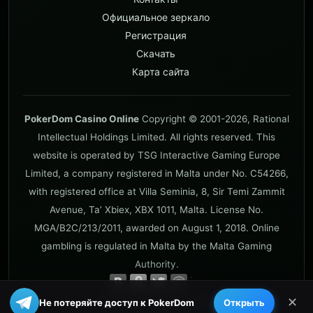
Официальное зеркало
Регистрация
Скачать
Карта сайта
PokerDom Casino Online
Copyright © 2001-2026, Rational
Intellectual Holdings Limited. All rights reserved. This
website is operated by TSG Interactive Gaming Europe
Limited, a company registered in Malta under No. C54266,
with registered office at Villa Seminia, 8, Sir Temi Zammit
Avenue, Ta’ Xbiex, XBX 1011, Malta. License No.
MGA/B2C/213/2011, awarded on August 1, 2018. Online
gambling is regulated in Malta by the Malta Gaming
Authority.
© 2026 All rights reserved.
✕
Открыть
Не потеряйте доступ к PokerDom