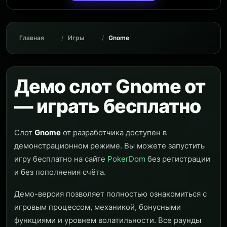
Главная
Игры
Gnome
Демо слот Gnome от
— играть бесплатно
Слот
Gnome
от разработчика
доступен в
демонстрационном режиме. Вы можете запустить
игру бесплатно на сайте
PokerDom
без регистрации
и без пополнения счёта.
Демо-версия позволяет полностью ознакомиться с
игровым процессом, механикой, бонусными
функциями и уровнем волатильности. Все раунды