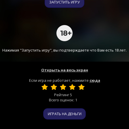
ЗАПУСТИТЬ ИГРУ
Нажимая "Запустить игру", вы подтверждаете что Вам есть 18 лет.
Открыть на весь экран
Если игра не работает, нажмите
сюда
Рейтинг
5
Всего оценок:
1
ИГРАТЬ НА ДЕНЬГИ