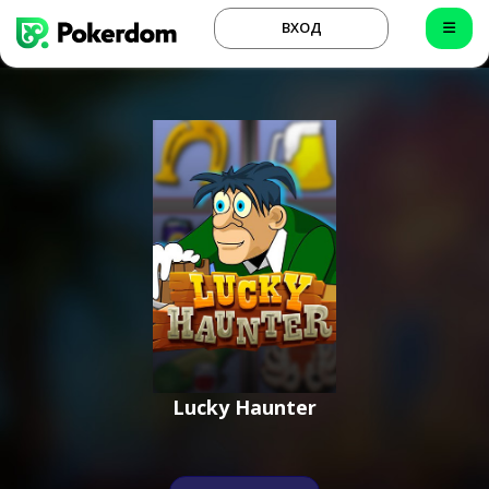
ВХОД
Lucky Haunter