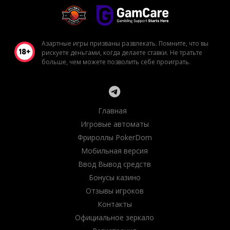
Азартные игры призваны развлекать. Помните, что вы
рискуете деньгами, когда делаете ставки. Не тратьте
больше, чем можете позволить себе проиграть.
Главная
Игровые автоматы
Фрироллы PokerDom
Мобильная версия
Ввод Вывод средств
Бонусы казино
Отзывы игроков
Контакты
Официальное зеркало