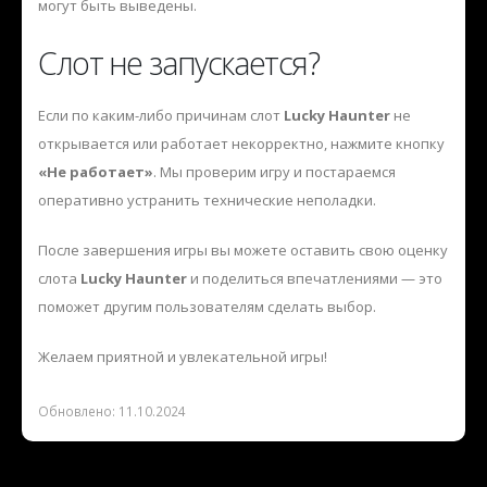
могут быть выведены.
Слот не запускается?
Если по каким-либо причинам слот
Lucky Haunter
не
открывается или работает некорректно, нажмите кнопку
«Не работает»
. Мы проверим игру и постараемся
оперативно устранить технические неполадки.
После завершения игры вы можете оставить свою оценку
слота
Lucky Haunter
и поделиться впечатлениями — это
поможет другим пользователям сделать выбор.
Желаем приятной и увлекательной игры!
Обновлено:
11.10.2024