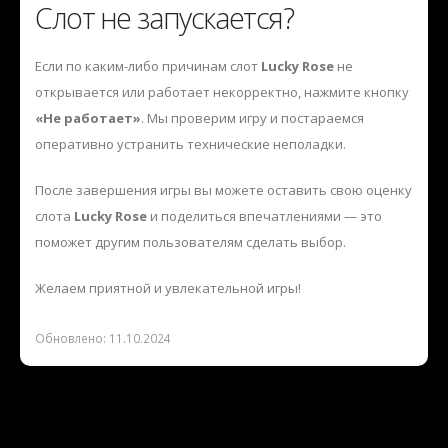
Слот не запускается?
Если по каким-либо причинам слот
Lucky Rose
не
открывается или работает некорректно, нажмите кнопку
«Не работает»
. Мы проверим игру и постараемся
оперативно устранить технические неполадки.
После завершения игры вы можете оставить свою оценку
слота
Lucky Rose
и поделиться впечатлениями — это
поможет другим пользователям сделать выбор.
Желаем приятной и увлекательной игры!
Обновлено:
11.10.2024