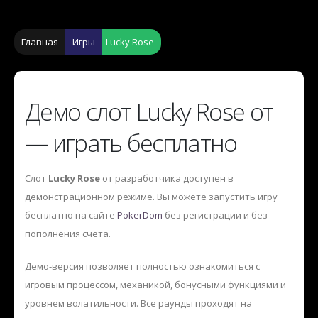
Главная
Игры
Lucky Rose
Демо слот Lucky Rose от
— играть бесплатно
Слот
Lucky Rose
от разработчика
доступен в
демонстрационном режиме. Вы можете запустить игру
бесплатно на сайте
PokerDom
без регистрации и без
пополнения счёта.
Демо-версия позволяет полностью ознакомиться с
игровым процессом, механикой, бонусными функциями и
уровнем волатильности. Все раунды проходят на