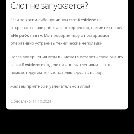
Слот не запускается?
Если по каким-либо причинам слот
Resident
не
открывается или работает некорректно, нажмите кнопку
«Не работает»
. Мы проверим игру и постараемся
оперативно устранить технические неполадки.
После завершения игры вы можете оставить свою оценку
слота
Resident
и поделиться впечатлениями — это
поможет другим пользователям сделать выбор.
Желаем приятной и увлекательной игры!
Обновлено:
11.10.2024