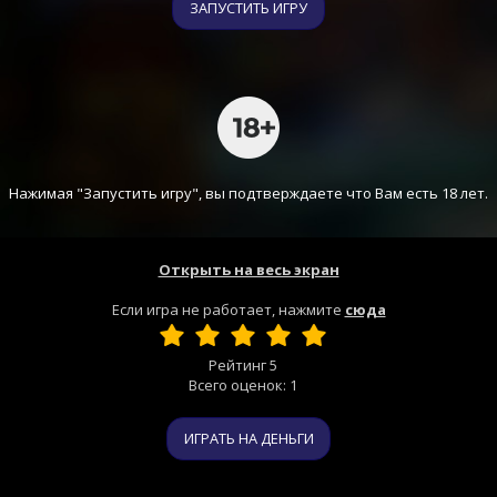
ЗАПУСТИТЬ ИГРУ
Нажимая "Запустить игру", вы подтверждаете что Вам есть 18 лет.
Открыть на весь экран
Если игра не работает, нажмите
сюда
Рейтинг
5
Всего оценок:
1
ИГРАТЬ НА ДЕНЬГИ