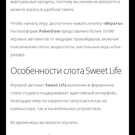
виртуальные кредиты, поэтому вы ничем не рискуете и
можете играть в удобном темпе.
Чтобы начать игру, достаточно нажать кнопку
«Играть»
.
На платформе
PokerDom
представлено более 10 000
игровых автоматов от ведущих провайдеров, включая
классические слоты, видеослоты, настольные игры и live-
раздел.
Особенности слота Sweet Life
Игровой автомат
Sweet Life
выполнен в фирменном
стиле студии
и поддерживает адаптивный интерфейс,
благодаря чему он корректно запускается как на
компьютере, так и на мобильных устройствах.
Во время игры вы можете изучить: