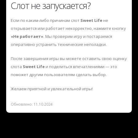
Слот не запускается?
Если по каким-либо причинам слот
Sweet Life
не
открывается или работает некорректно, нажмите кнопку
«Не работает»
. Мы проверим игру и постараемся
оперативно устранить технические неполадки.
После завершения игры вы можете оставить свою оценку
слота
Sweet Life
и поделиться впечатлениями — это
поможет другим пользователям сделать выбор.
Желаем приятной и увлекательной игры!
Обновлено:
11.10.2024