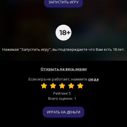
ЗАПУСТИТЬ ИГРУ
Нажимая "Запустить игру", вы подтверждаете что Вам есть 18 лет.
Открыть на весь экран
Если игра не работает, нажмите
сюда
Рейтинг
5
Всего оценок:
1
ИГРАТЬ НА ДЕНЬГИ