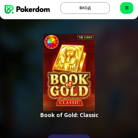
ВХОД
Book of Gold: Classic