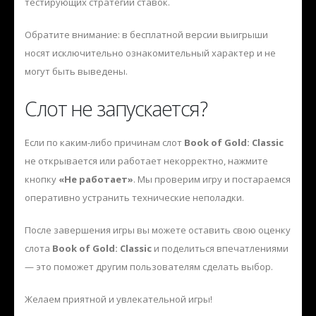
тестирующих стратегии ставок.
Обратите внимание: в бесплатной версии выигрыши
носят исключительно ознакомительный характер и не
могут быть выведены.
Слот не запускается?
Если по каким-либо причинам слот
Book of Gold: Classic
не открывается или работает некорректно, нажмите
кнопку
«Не работает»
. Мы проверим игру и постараемся
оперативно устранить технические неполадки.
После завершения игры вы можете оставить свою оценку
слота
Book of Gold: Classic
и поделиться впечатлениями
— это поможет другим пользователям сделать выбор.
Желаем приятной и увлекательной игры!