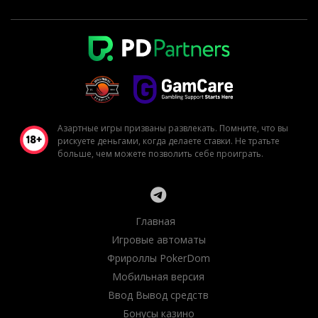
Азартные игры призваны развлекать. Помните, что вы
рискуете деньгами, когда делаете ставки. Не тратьте
больше, чем можете позволить себе проиграть.
Главная
Игровые автоматы
Фрироллы PokerDom
Мобильная версия
Ввод Вывод средств
Бонусы казино