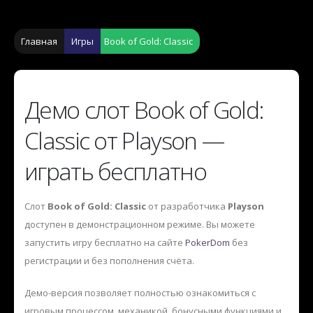
Главная
Игры
Book of Gold: Classic
Демо слот Book of Gold:
Classic от Playson —
играть бесплатно
Слот
Book of Gold: Classic
от разработчика
Playson
доступен в демонстрационном режиме. Вы можете
запустить игру бесплатно на сайте
PokerDom
без
регистрации и без пополнения счёта.
Демо-версия позволяет полностью ознакомиться с
игровым процессом, механикой, бонусными функциями и