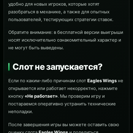
удобно для новых игроков, которые хотят
разобраться в механике, а также для опытных
пользователей, тестирующих стратегии ставок.
Обратите внимание: в бесплатной версии выигрыши
носят исключительно ознакомительный характер и
не могут быть выведены.
Слот не запускается?
Если по каким-либо причинам слот
Eagles Wings
не
открывается или работает некорректно, нажмите
кнопку
«Не работает»
. Мы проверим игру и
постараемся оперативно устранить технические
неполадки.
После завершения игры вы можете оставить свою
оценку слота
Eagles Wings
и поделиться