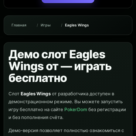
Главная
Игры
Eagles Wings
Демо слот Eagles
Wings от — играть
бесплатно
Слот
Eagles Wings
от разработчика
доступен в
демонстрационном режиме. Вы можете запустить
игру бесплатно на сайте
PokerDom
без регистрации
и без пополнения счёта.
Демо-версия позволяет полностью ознакомиться с