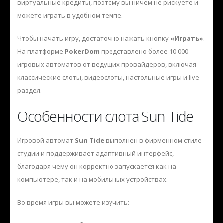
виртуальные кредиты, поэтому вы ничем не рискуете и
можете играть в удобном темпе.
Чтобы начать игру, достаточно нажать кнопку
«Играть»
.
На платформе
PokerDom
представлено более 10 000
игровых автоматов от ведущих провайдеров, включая
классические слоты, видеослоты, настольные игры и live-
раздел.
Особенности слота Sun Tide
Игровой автомат
Sun Tide
выполнен в фирменном стиле
студии
и поддерживает адаптивный интерфейс,
благодаря чему он корректно запускается как на
компьютере, так и на мобильных устройствах.
Во время игры вы можете изучить: