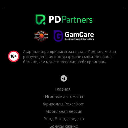
Азартные игры призваны развлекать. Помните, что вы
рискуете деньгами, когда делаете ставки. Не тратьте
больше, чем можете позволить себе проиграть.
Главная
Игровые автоматы
Фрироллы PokerDom
Мобильная версия
Ввод Вывод средств
Бонусы казино