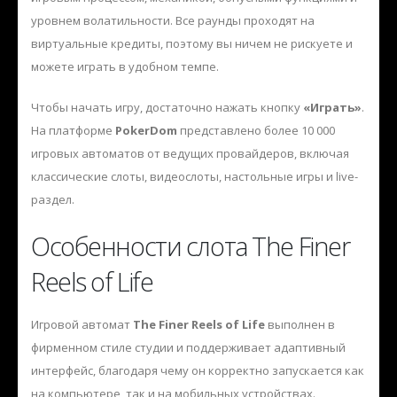
уровнем волатильности. Все раунды проходят на
виртуальные кредиты, поэтому вы ничем не рискуете и
можете играть в удобном темпе.
Чтобы начать игру, достаточно нажать кнопку
«Играть»
.
На платформе
PokerDom
представлено более 10 000
игровых автоматов от ведущих провайдеров, включая
классические слоты, видеослоты, настольные игры и live-
раздел.
Особенности слота The Finer
Reels of Life
Игровой автомат
The Finer Reels of Life
выполнен в
фирменном стиле студии
и поддерживает адаптивный
интерфейс, благодаря чему он корректно запускается как
на компьютере, так и на мобильных устройствах.