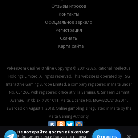
Отзывы игроков
Контакты
Официальное зеркало
Регистрация
Скачать
Карта сайта
PokerDom Casino Online
Copyright © 2001-2026, Rational Intellectual
Holdings Limited. All rights reserved. This website is operated by TSG
Interactive Gaming Europe Limited, a company registered in Malta under
No. C54266, with registered office at Villa Seminia, 8, Sir Temi Zammit
Avenue, Ta’ Xbiex, XBX 1011, Malta. License No. MGA/B2C/213/2011,
awarded on August 1, 2018. Online gambling is regulated in Malta by the
Malta Gaming Authority.
Не потеряйте доступ к PokerDom
© 2026 All rights reserved.
✕
Открыть
Рабочие зеркала и бонусы - в нашем