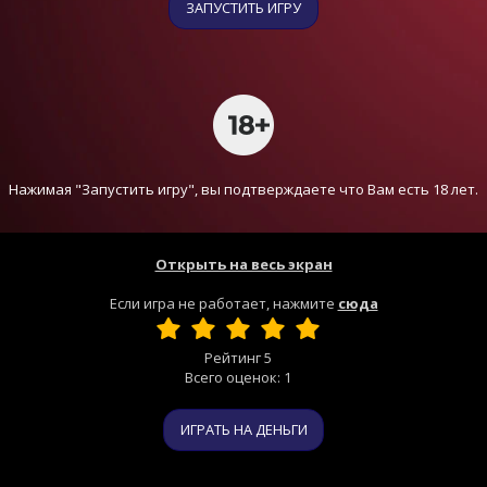
ЗАПУСТИТЬ ИГРУ
Нажимая "Запустить игру", вы подтверждаете что Вам есть 18 лет.
Открыть на весь экран
Если игра не работает, нажмите
сюда
Рейтинг
5
Всего оценок:
1
ИГРАТЬ НА ДЕНЬГИ