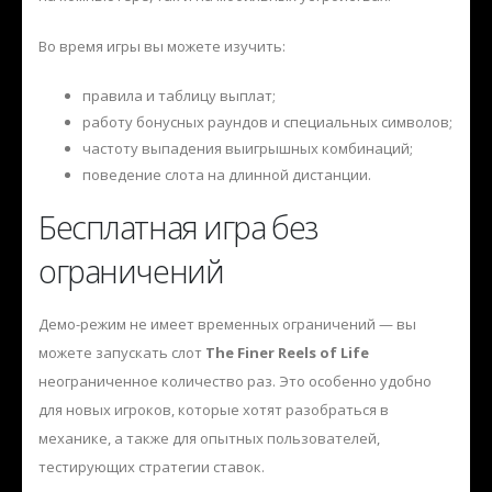
Во время игры вы можете изучить:
правила и таблицу выплат;
работу бонусных раундов и специальных символов;
частоту выпадения выигрышных комбинаций;
поведение слота на длинной дистанции.
Бесплатная игра без
ограничений
Демо-режим не имеет временных ограничений — вы
можете запускать слот
The Finer Reels of Life
неограниченное количество раз. Это особенно удобно
для новых игроков, которые хотят разобраться в
механике, а также для опытных пользователей,
тестирующих стратегии ставок.