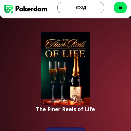
ВХОД
The Finer Reels of Life