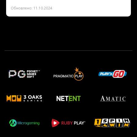
Обновлено:
11.10.2024