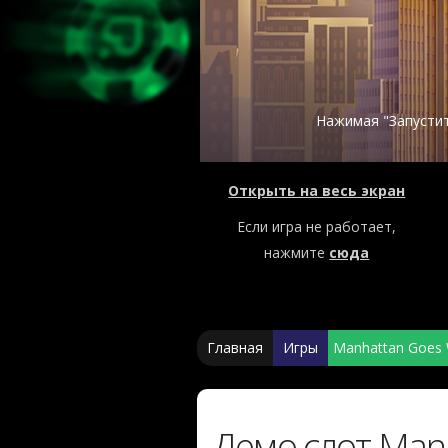
Нажимая "Запустит
Открыть на весь экран
Если игра не работает,
нажмите
сюда
Главная
Игры
Manhattan Goes 
Демо слот Manh