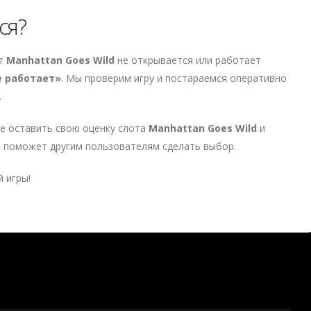
ся?
от
Manhattan Goes Wild
не открывается или работает
е работает»
. Мы проверим игру и постараемся оперативно
.
е оставить свою оценку слота
Manhattan Goes Wild
и
 поможет другим пользователям сделать выбор.
 игры!