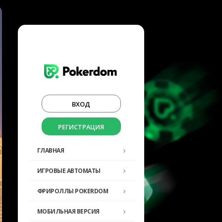
ВХОД
РЕГИСТРАЦИЯ
ГЛАВНАЯ
ИГРОВЫЕ АВТОМАТЫ
ФРИРОЛЛЫ POKERDOM
МОБИЛЬНАЯ ВЕРСИЯ