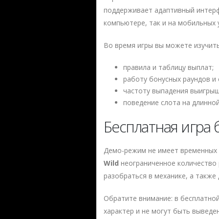
поддерживает адаптивный интерфе
компьютере, так и на мобильных 
Во время игры вы можете изучить
правила и таблицу выплат;
работу бонусных раундов и
частоту выпадения выигрыш
поведение слота на длинной
Бесплатная игра 
Демо-режим не имеет временных 
Wild
неограниченное количество р
разобраться в механике, а также
Обратите внимание: в бесплатно
характер и не могут быть выведе