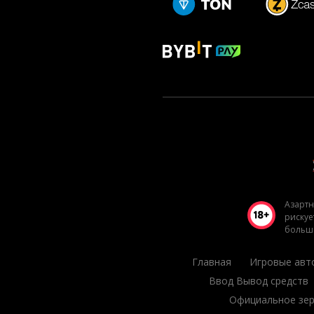
Азартн
рискуе
больше
Главная
Игровые авт
Ввод Вывод средств
Официальное зе