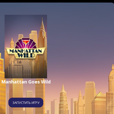
Manhattan Goes Wild
ЗАПУСТИТЬ ИГРУ