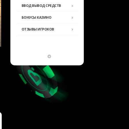
ВВОД ВЫВОД СРЕДСТВ
БОНУСЫ КАЗИНО
ОТЗЫВЫ ИГРОКОВ
КОНТАКТЫ