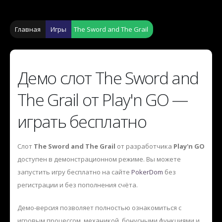
Главная
Игры
The Sword and The Grail
Демо слот The Sword and
The Grail от Play'n GO —
играть бесплатно
Слот
The Sword and The Grail
от разработчика
Play'n GO
доступен в демонстрационном режиме. Вы можете
запустить игру бесплатно на сайте
PokerDom
без
регистрации и без пополнения счёта.
Демо-версия позволяет полностью ознакомиться с
игровым процессом, механикой, бонусными функциями и