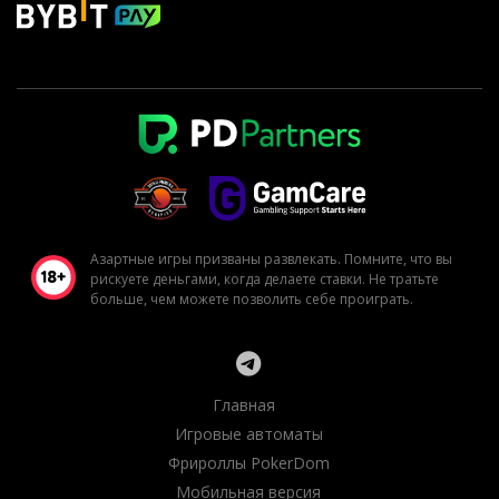
Азартные игры призваны развлекать. Помните, что вы
рискуете деньгами, когда делаете ставки. Не тратьте
больше, чем можете позволить себе проиграть.
Главная
Игровые автоматы
Фрироллы PokerDom
Мобильная версия