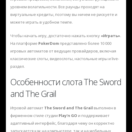
уровнем волатильности. Все раунды проходят на
виртуальные кредиты, поэтому вы ничем не рискуете и
можете играть в удобном темпе.
Чтобы начать игру, достаточно нажать кнопку
«Играть»
.
На платформе
PokerDom
представлено более 10 000
игровых автоматов от ведущих провайдеров, включая
классические слоты, видеослоты, настольные игры и live-
раздел.
Особенности слота The Sword
and The Grail
Игровой автомат
The Sword and The Grail
выполнен в
фирменном стиле студии
Play'n GO
и поддерживает
адаптивный интерфейс, благодаря чему он корректно
запускается как на компьютере, так и на мобильных