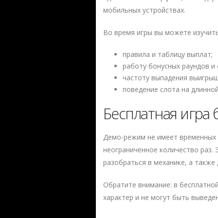
мобильных устройствах.
Во время игры вы можете изучить
правила и таблицу выплат;
работу бонусных раундов и
частоту выпадения выигрыш
поведение слота на длинной
Бесплатная игра 
Демо-режим не имеет временных 
неограниченное количество раз. 
разобраться в механике, а также
Обратите внимание: в бесплатно
характер и не могут быть выведе