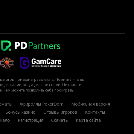
ые игры призваны развлекать. Помните, что вы
те деньгами, когда делаете ставки. Не тратьте
, чем можете позволить себе проиграть.
оматы
Фрироллы PokerDom
Мобильная версия
Бонусы казино
Отзывы игроков
Контакты
ркало
Регистрация
Скачать
Карта сайта