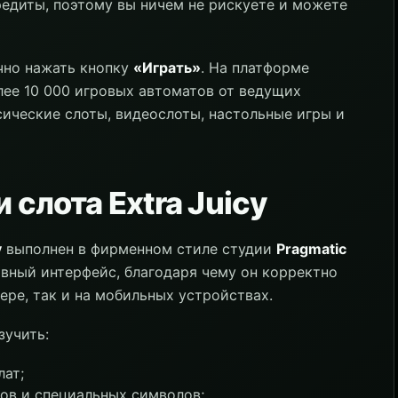
редиты, поэтому вы ничем не рискуете и можете
очно нажать кнопку
«Играть»
. На платформе
ее 10 000 игровых автоматов от ведущих
сические слоты, видеослоты, настольные игры и
 слота Extra Juicy
y
выполнен в фирменном стиле студии
Pragmatic
вный интерфейс, благодаря чему он корректно
ере, так и на мобильных устройствах.
зучить:
лат;
ов и специальных символов;