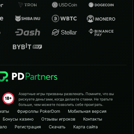
Азартные игры призваны развлекать. Помните, что вы
рискуете деньгами, когда делаете ставки. Не тратьте
больше, чем можете позволить себе проиграть.
маты
Фрироллы PokerDom
Мобильная версия
Бонусы казино
Отзывы игроков
Контакты
ало
Регистрация
Скачать
Карта сайта