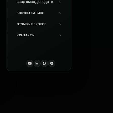
ВВОД ВЫВОД СРЕДСТВ
БОНУСЫ КАЗИНО
ОТЗЫВЫ ИГРОКОВ
КОНТАКТЫ