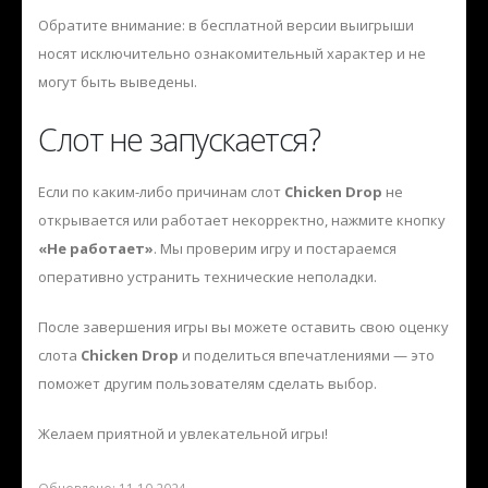
Обратите внимание: в бесплатной версии выигрыши
носят исключительно ознакомительный характер и не
могут быть выведены.
Слот не запускается?
Если по каким-либо причинам слот
Chicken Drop
не
открывается или работает некорректно, нажмите кнопку
«Не работает»
. Мы проверим игру и постараемся
оперативно устранить технические неполадки.
После завершения игры вы можете оставить свою оценку
слота
Chicken Drop
и поделиться впечатлениями — это
поможет другим пользователям сделать выбор.
Желаем приятной и увлекательной игры!
Обновлено:
11.10.2024