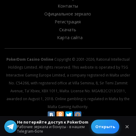
Контакты
Официальное зеркало
Регистрация
Скачать
Карта сайта
PokerDom Casino Online
Copyright © 2001-2026, Rational Intellectual
Holdings Limited. All rights reserved. This website is operated by TSG
Interactive Gaming Europe Limited, a company registered in Malta under
No. C54266, with registered office at Villa Seminia, 8, Sir Temi Zammit
Avenue, Ta’ Xbiex, XBX 1011, Malta. License No. MGA/B2C/213/2011,
awarded on August 1, 2018. Online gambling is regulated in Malta by the
Malta Gaming Authority.
Не потеряйте доступ к PokerDom
© 2026 All rights reserved.
✕
Открыть
Рабочие зеркала и бонусы - в нашем
Telegram-боте