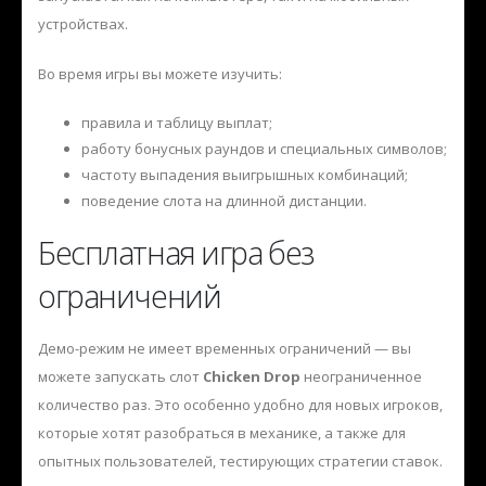
устройствах.
Во время игры вы можете изучить:
правила и таблицу выплат;
работу бонусных раундов и специальных символов;
частоту выпадения выигрышных комбинаций;
поведение слота на длинной дистанции.
Бесплатная игра без
ограничений
Демо-режим не имеет временных ограничений — вы
можете запускать слот
Chicken Drop
неограниченное
количество раз. Это особенно удобно для новых игроков,
которые хотят разобраться в механике, а также для
опытных пользователей, тестирующих стратегии ставок.