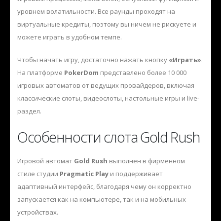
уровнем волатильности. Все раунды проходят на
виртуальные кредиты, поэтому вы ничем не рискуете и
можете играть в удобном темпе.
Чтобы начать игру, достаточно нажать кнопку
«Играть»
.
На платформе
PokerDom
представлено более 10 000
игровых автоматов от ведущих провайдеров, включая
классические слоты, видеослоты, настольные игры и live-
раздел.
Особенности слота Gold Rush
Игровой автомат
Gold Rush
выполнен в фирменном
стиле студии
Pragmatic Play
и поддерживает
адаптивный интерфейс, благодаря чему он корректно
запускается как на компьютере, так и на мобильных
устройствах.