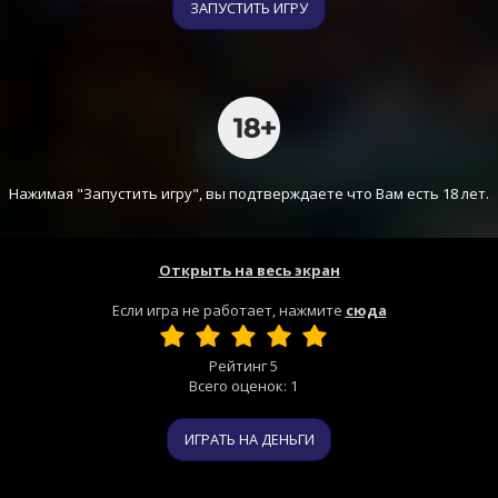
ЗАПУСТИТЬ ИГРУ
Нажимая "Запустить игру", вы подтверждаете что Вам есть 18 лет.
Открыть на весь экран
Если игра не работает, нажмите
сюда
Рейтинг
5
Всего оценок:
1
ИГРАТЬ НА ДЕНЬГИ