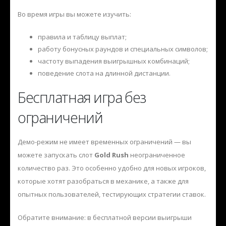
Во время игры вы можете изучить:
правила и таблицу выплат;
работу бонусных раундов и специальных символов;
частоту выпадения выигрышных комбинаций;
поведение слота на длинной дистанции.
Бесплатная игра без
ограничений
Демо-режим не имеет временных ограничений — вы
можете запускать слот
Gold Rush
неограниченное
количество раз. Это особенно удобно для новых игроков,
которые хотят разобраться в механике, а также для
опытных пользователей, тестирующих стратегии ставок.
Обратите внимание: в бесплатной версии выигрыши