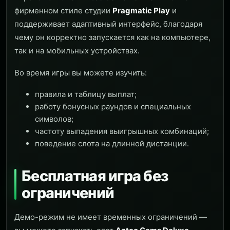
фирменном стиле студии
Pragmatic Play
и
поддерживает адаптивный интерфейс, благодаря
чему он корректно запускается как на компьютере,
так и на мобильных устройствах.
Во время игры вы можете изучить:
правила и таблицу выплат;
работу бонусных раундов и специальных
символов;
частоту выпадения выигрышных комбинаций;
поведение слота на длинной дистанции.
Бесплатная игра без
ограничений
Демо-режим не имеет временных ограничений —