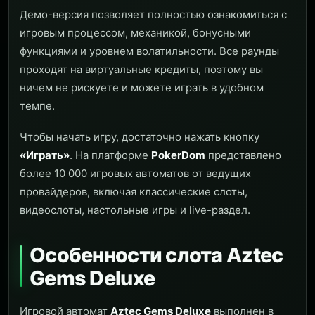
Демо-версия позволяет полностью ознакомиться с
игровым процессом, механикой, бонусными
функциями и уровнем волатильности. Все раунды
проходят на виртуальные кредиты, поэтому вы
ничем не рискуете и можете играть в удобном
темпе.
Чтобы начать игру, достаточно нажать кнопку
«Играть»
. На платформе
PokerDom
представлено
более 10 000 игровых автоматов от ведущих
провайдеров, включая классические слоты,
видеослоты, настольные игры и live-раздел.
Особенности слота Aztec
Gems Deluxe
Игровой автомат
Aztec Gems Deluxe
выполнен в