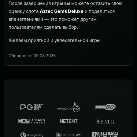
После завершения игры вы можете оставить свою
оценку слота
Aztec Gems Deluxe
и поделиться
впечатлениями — это поможет другим
пользователям сделать выбор.
Желаем приятной и увлекательной игры!
Обновлено:
09.08.2026