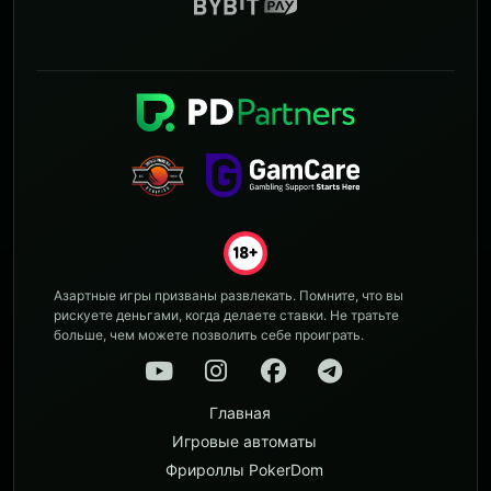
Азартные игры призваны развлекать. Помните, что вы
рискуете деньгами, когда делаете ставки. Не тратьте
больше, чем можете позволить себе проиграть.
Главная
Игровые автоматы
Фрироллы PokerDom