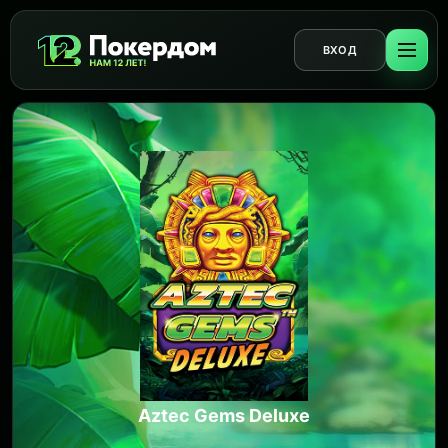
ВХОД
Aztec Gems Deluxe