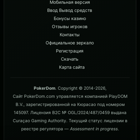
Мобильная версия
Ввод Вывод средств
Бонусы казино
Отзывы игроков
Контакты
Официальное зеркало
Регистрация
Скачать
Карта сайта
PokerDom
. Copyright © 2014-2026,
Сайт PokerDom.com управляется компанией PlayDOM
B.V., зарегистрированной на Кюрасао под номером
145097. Лицензия B2C № OGL/2024/487/0459 выдана
Curaçao Gaming Authority. Текущий статус лицензии в
реестре регулятора —
Assessment in progress
.