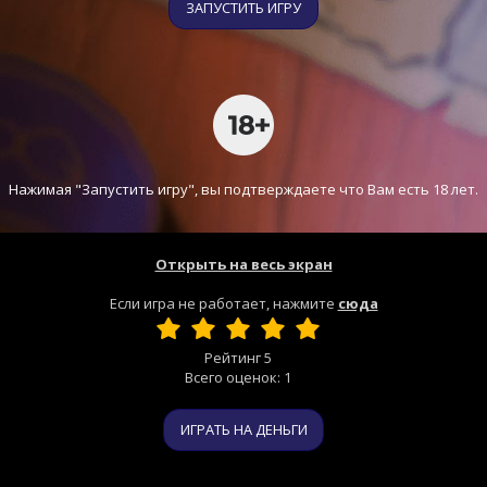
ЗАПУСТИТЬ ИГРУ
Нажимая "Запустить игру", вы подтверждаете что Вам есть 18 лет.
Открыть на весь экран
Если игра не работает, нажмите
сюда
Рейтинг
5
Всего оценок:
1
ИГРАТЬ НА ДЕНЬГИ