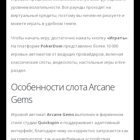
уровнем волатильности. Все раунды проходят на
виртуальные кредиты, поэтому вы ничем не рискуете и
можете играть в удобном темпе.
Чтобы начать игру, достаточно нажать кнопку
«Играть»
.
На платформе
PokerDom
представлено более 10 000
игровых автоматов от ведущих провайдеров, включая
классические слоты, видеослоты, настольные игры и live-
раздел.
Особенности слота Arcane
Gems
Игровой автомат
Arcane Gems
выполнен в фирменном
стиле студии
Quickspin
и поддерживает адаптивный
интерфейс, благодаря чему он корректно запускается как
на компьютере, так и на мобильных устройствах.