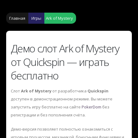
Главная
Игры
Ark of Mystery
Демо слот Ark of Mystery
от Quickspin — играть
бесплатно
Слот
Ark of Mystery
от разработчика
Quickspin
доступен в демонстрационном режиме. Вы можете
запустить игру бесплатно на сайте
PokerDom
без
регистрации и без пополнения счёта.
Демо-версия позволяет полностью ознакомиться с
игровым процессом, механикой, бонусными функциями и