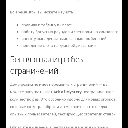
Во время игры вы можете изучить:
правила и таблицу выплат;
работу бонусных раундов и специальных символов;
частоту выпадения выигрышных комбинаций;
поведение слота на длинной дистанции.
Бесплатная игра без
ограничений
Демо-режим не имеет временных ограничений — вы
можете запускать слот
Ark of Mystery
неограниченное
количество раз. Это особенно удобно для новых игроков,
которые хотят разобраться в механике, а также для
опытных пользователей, тестирующих стратегии ставок.
Обратите внимание: в бесплатной версии выигрыши