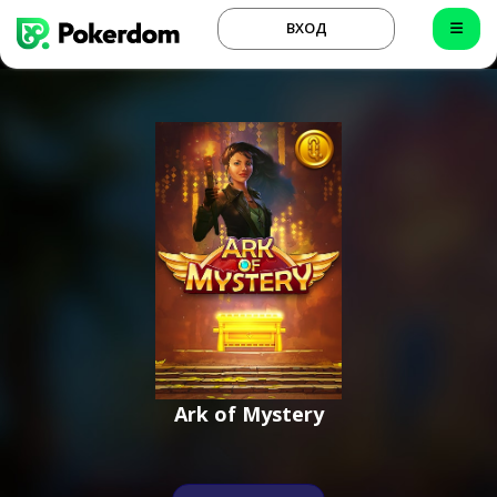
ВХОД
Ark of Mystery