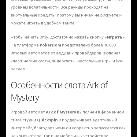
уровнем волатильности. Все раунды проходят на
виртуальные кредиты, поэтому вы ничем не рискуете и
можете играть в удобном темпе.
Чтобы начать игру, достаточно нажать кнопку
«Играть»
.
На платформе
PokerDom
представлено более 10 000
игровых автоматов от ведущих провайдеров, включая
классические слоты, видеослоты, настольные игры и live-
раздел.
Особенности слота Ark of
Mystery
Игровой автомат
Ark of Mystery
выполнен в фирменном
стиле студии
Quickspin
и поддерживает адаптивный
интерфейс, благодаря чему он корректно запускается как
на компьютере, так и на мобильных устройствах.