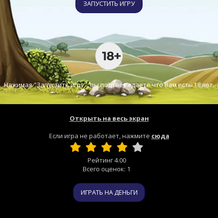
ЗАПУСТИТЬ ИГРУ
Нажимая "Запустить игру", вы подтверждаете что Вам есть 18 лет.
Открыть на весь экран
Если игра не работает, нажмите
сюда
Рейтинг
4.00
Всего оценок:
1
ИГРАТЬ НА ДЕНЬГИ