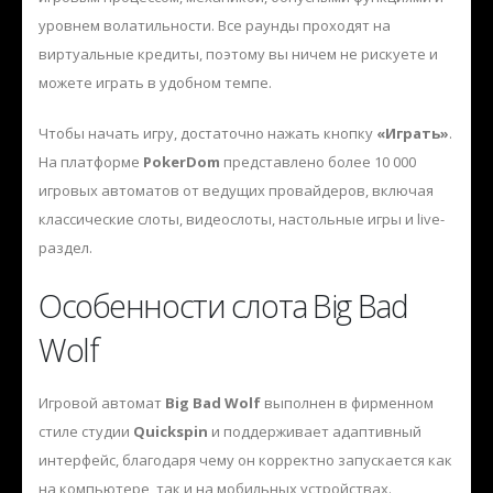
уровнем волатильности. Все раунды проходят на
виртуальные кредиты, поэтому вы ничем не рискуете и
можете играть в удобном темпе.
Чтобы начать игру, достаточно нажать кнопку
«Играть»
.
На платформе
PokerDom
представлено более 10 000
игровых автоматов от ведущих провайдеров, включая
классические слоты, видеослоты, настольные игры и live-
раздел.
Особенности слота Big Bad
Wolf
Игровой автомат
Big Bad Wolf
выполнен в фирменном
стиле студии
Quickspin
и поддерживает адаптивный
интерфейс, благодаря чему он корректно запускается как
на компьютере, так и на мобильных устройствах.