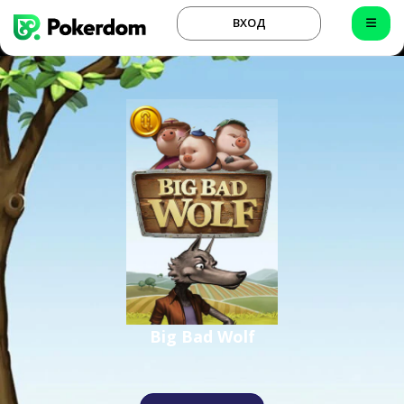
ВХОД
Big Bad Wolf