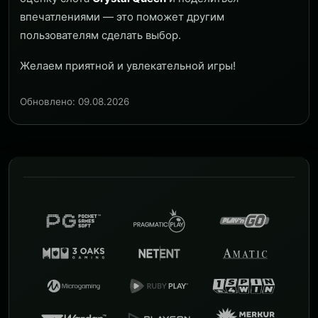
впечатлениями — это поможет другим
пользователям сделать выбор.
Желаем приятной и увлекательной игры!
Обновлено:
09.08.2026