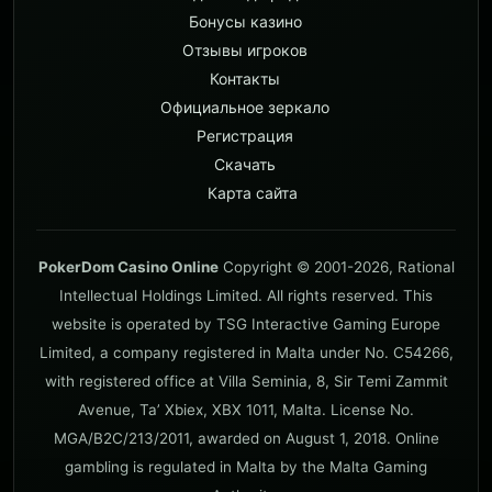
Бонусы казино
Отзывы игроков
Контакты
Официальное зеркало
Регистрация
Скачать
Карта сайта
PokerDom Casino Online
Copyright © 2001-2026, Rational
Intellectual Holdings Limited. All rights reserved. This
website is operated by TSG Interactive Gaming Europe
Limited, a company registered in Malta under No. C54266,
with registered office at Villa Seminia, 8, Sir Temi Zammit
Avenue, Ta’ Xbiex, XBX 1011, Malta. License No.
MGA/B2C/213/2011, awarded on August 1, 2018. Online
gambling is regulated in Malta by the Malta Gaming